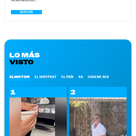
BUSCAR
LO MÁS
VISTO
ELMOTOR
EL HUFFPOST
EL PAÍS
AS
CADENA SER
1
2