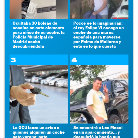
Ocultaba 30 bolsas de
Pocos se lo imaginarían:
cocaína en este elemento
el rey Felipe VI escoge un
para niños de su coche: la
coche de una marca
Policía Municipal de
española para moverse
Madrid acabó
por Palma de Mallorca y
descubriéndola
esto es lo que cuesta
3
4
La OCU lanza un aviso a
Se encontró a Leo Messi
quienes alquilen un coche
en un aparcamiento... y
este verano: este
descubrió la bestia que