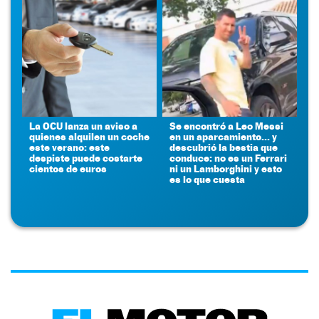
La OCU lanza un aviso a
Se encontró a Leo Messi
quienes alquilen un coche
en un aparcamiento... y
este verano: este
descubrió la bestia que
despiste puede costarte
conduce: no es un Ferrari
cientos de euros
ni un Lamborghini y esto
es lo que cuesta