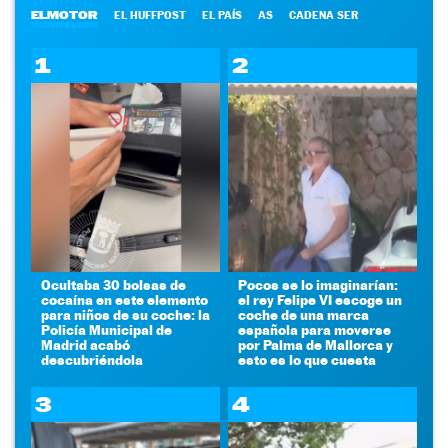
ELMOTOR
EL HUFFPOST
EL PAÍS
AS
CADENA SER
1
2
Ocultaba 30 bolsas de
Pocos se lo imaginarían:
cocaína en este elemento
el rey Felipe VI escoge un
para niños de su coche: la
coche de una marca
Policía Municipal de
española para moverse
Madrid acabó
por Palma de Mallorca y
descubriéndola
esto es lo que cuesta
3
4