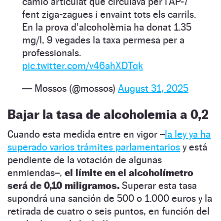
camió articulat que circulava per l’AP-7
fent ziga-zagues i envaint tots els carrils.
En la prova d'alcoholèmia ha donat 1.35
mg/l, 9 vegades la taxa permesa per a
professionals.
pic.twitter.com/v46ahXDTqk
— Mossos (@mossos)
August 31, 2025
Bajar la tasa de alcoholemia a 0,2
Cuando esta medida entre en vigor –
la ley ya ha
superado varios trámites parlamentarios
y está
pendiente de la votación de algunas
enmiendas–,
el límite en el alcoholímetro
será de 0,10 miligramos.
Superar esta tasa
supondrá una sanción de 500 o 1.000 euros y la
retirada de cuatro o seis puntos, en función del