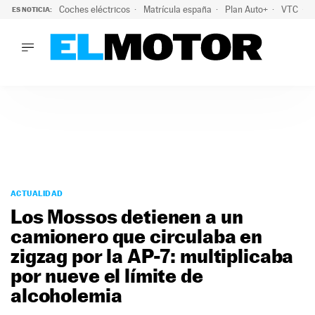
Coches eléctricos
Matrícula españa
Plan Auto+
VTC
ES NOTICIA:
LO ÚLTIMO
La Lista Blanca del Programa Auto+: todos los coches eléct
LO ÚLTIMO
La Lista Blanca del Programa Auto+: todos los coches eléctr
ACTUALIDAD
ELÉCTRICOS
CONDUCIR
PRUEBAS
Saltar
VIRALES
al
ACTUALIDAD
PODCAST
contenido
Los Mossos detienen a un
MOTOS
camionero que circulaba en
TECNOLOGÍA
zigzag por la AP-7: multiplicaba
SUPERCOCHES
MOTORTV
por nueve el límite de
PREMIOS
alcoholemia
SERVICIOS