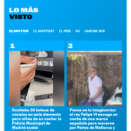
LO MÁS
VISTO
ELMOTOR
EL HUFFPOST
EL PAÍS
AS
CADENA SER
1
2
Ocultaba 30 bolsas de
Pocos se lo imaginarían:
cocaína en este elemento
el rey Felipe VI escoge un
para niños de su coche: la
coche de una marca
Policía Municipal de
española para moverse
Madrid acabó
por Palma de Mallorca y