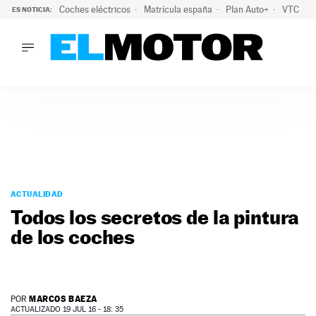
Coches eléctricos
Matrícula españa
Plan Auto+
VTC
ES NOTICIA:
LO ÚLTIMO
La Lista Blanca del Programa Auto+: todos los coches eléct
LO ÚLTIMO
La Lista Blanca del Programa Auto+: todos los coches eléctr
ACTUALIDAD
ELÉCTRICOS
CONDUCIR
PRUEBAS
Saltar
VIRALES
al
ACTUALIDAD
PODCAST
contenido
Todos los secretos de la pintura
MOTOS
de los coches
TECNOLOGÍA
SUPERCOCHES
MOTORTV
PREMIOS
MARCOS BAEZA
POR
SERVICIOS
ACTUALIZADO 19 JUL 16 - 18: 35