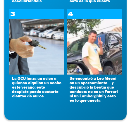
descubriéndola
esto es lo que cuesta
3
4
La OCU lanza un aviso a
Se encontró a Leo Messi
quienes alquilen un coche
en un aparcamiento... y
este verano: este
descubrió la bestia que
despiste puede costarte
conduce: no es un Ferrari
cientos de euros
ni un Lamborghini y esto
es lo que cuesta