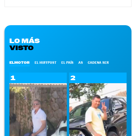
LO MÁS
VISTO
ELMOTOR
EL HUFFPOST
EL PAÍS
AS
CADENA SER
1
2