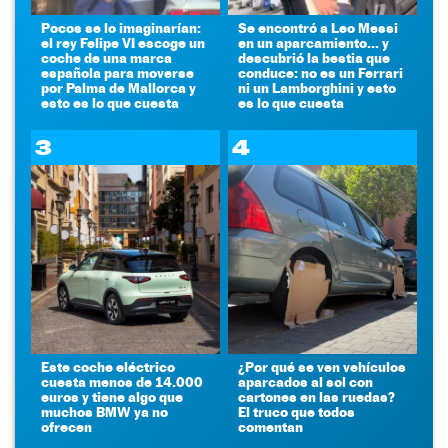
Pocos se lo imaginarían:
Se encontró a Leo Messi
el rey Felipe VI escoge un
en un aparcamiento... y
coche de una marca
descubrió la bestia que
española para moverse
conduce: no es un Ferrari
por Palma de Mallorca y
ni un Lamborghini y esto
esto es lo que cuesta
es lo que cuesta
3
4
Este coche eléctrico
¿Por qué se ven vehículos
cuesta menos de 14.000
aparcados al sol con
euros y tiene algo que
cartones en las ruedas?
muchos BMW ya no
El truco que todos
ofrecen
comentan