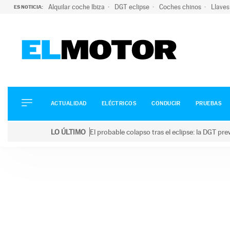
Alquilar coche Ibiza
DGT eclipse
Coches chinos
Llaves
ES NOTICIA:
ACTUALIDAD
ELÉCTRICOS
CONDUCIR
ACTUALIDAD
ELÉCTRICOS
CONDUCIR
PRUEBAS
PRUEBAS
Saltar
VIRALES
LO ÚLTIMO
El probable colapso tras el eclipse: la DGT p
al
PODCAST
LO ÚLTIMO
El probable colapso tras el eclipse: la DGT prevé u
contenido
MOTOS
TECNOLOGÍA
SUPERCOCHES
MOTORTV
PREMIOS
SERVICIOS