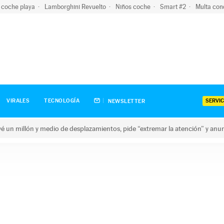
 coche playa
Lamborghini Revuelto
Niños coche
Smart #2
Multa con
SERVIC
VIRALES
TECNOLOGÍA
NEWSLETTER
revé un millón y medio de desplazamientos, pide “extremar la atención” y anu
n millón y medio de desplazamientos, pide “extremar la atención”