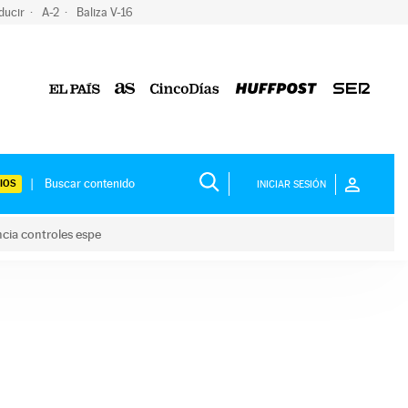
ducir
A-2
Baliza V-16
IOS
INICIAR SESIÓN
ncia controles espe
 y anuncia controles espe