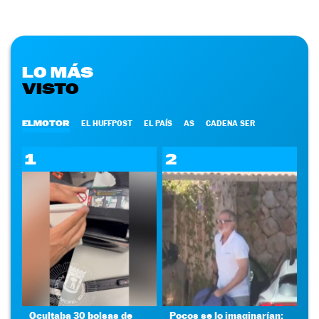
LO MÁS
VISTO
ELMOTOR
EL HUFFPOST
EL PAÍS
AS
CADENA SER
1
2
Ocultaba 30 bolsas de
Pocos se lo imaginarían: