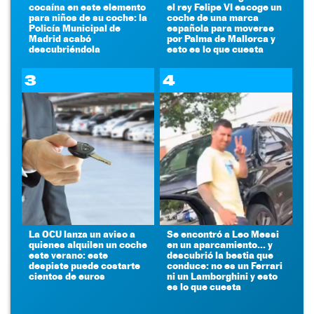
cocaína en este elemento
el rey Felipe VI escoge un
para niños de su coche: la
coche de una marca
Policía Municipal de
española para moverse
Madrid acabó
por Palma de Mallorca y
descubriéndola
esto es lo que cuesta
3
4
La OCU lanza un aviso a
Se encontró a Leo Messi
quienes alquilen un coche
en un aparcamiento... y
este verano: este
descubrió la bestia que
despiste puede costarte
conduce: no es un Ferrari
cientos de euros
ni un Lamborghini y esto
es lo que cuesta