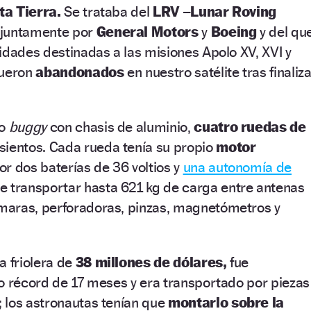
ta Tierra.
Se trataba del
LRV –Lunar Roving
njuntamente por
General Motors
y
Boeing
y del qu
idades destinadas a las misiones Apolo XV, XVI y
 fueron
abandonados
en nuestro satélite tras finaliz
ño
buggy
con chasis de aluminio,
cuatro ruedas de
sientos. Cada rueda tenía su propio
motor
r dos baterías de 36 voltios y
una autonomía de
e transportar hasta 621 kg de carga entre antenas
maras, perforadoras, pinzas, magnetómetros y
a friolera de
38 millones de dólares,
fue
o récord de 17 meses y era transportado por piezas
 los astronautas tenían que
montarlo sobre la