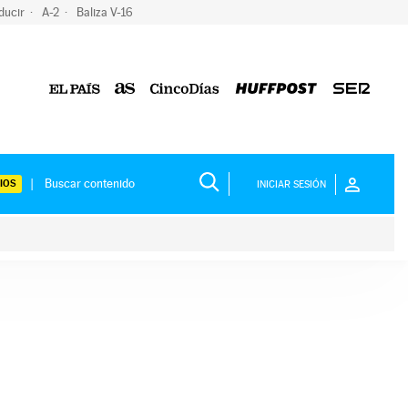
ducir
A-2
Baliza V-16
IOS
INICIAR SESIÓN
ium