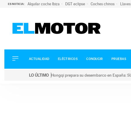
Alquilar coche Ibiza
DGT eclipse
Coches chinos
Llaves
ES NOTICIA:
ACTUALIDAD
ELÉCTRICOS
CONDUCIR
ACTUALIDAD
ELÉCTRICOS
CONDUCIR
PRUEBAS
PRUEBAS
Saltar
VIRALES
LO ÚLTIMO
Hongqi prepara su desembarco en España: SU
al
PODCAST
LO ÚLTIMO
Hongqi prepara su desembarco en España: SUV eléc
contenido
MOTOS
TECNOLOGÍA
SUPERCOCHES
MOTORTV
PREMIOS
SERVICIOS