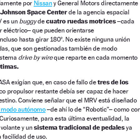
riamente por
Nissan
y General Motors directamente
Johnson Space Center
de la agencia espacial
V es un
buggy
de
cuatro ruedas motrices
–cada
r eléctrico– que pueden orientarse
cluso hasta girar 180º. No existe ninguna unión
das, que son gestionadas también de modo
sistema
drive by wire
que reparte en cada momento
ptimas.
SA exigían que, en caso de fallo de
tres de los
co propulsor restante debía ser capaz de hacer
 destino. Conviene señalar que el MRV está diseñado
 modo autónomo
–de ahí lo de “Robotic”– como co
uriosamente, para esta última eventualidad, la
volante y un
sistema tradicional de pedales
ya
facilidad de uso.