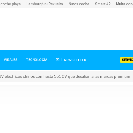
 coche playa
Lamborghini Revuelto
Niños coche
Smart #2
Multa con
SERVIC
VIRALES
TECNOLOGÍA
NEWSLETTER
V eléctricos chinos con hasta 551 CV que desafían a las marcas prémium
tricos chinos con hasta 551 CV que desafían a las marcas prém