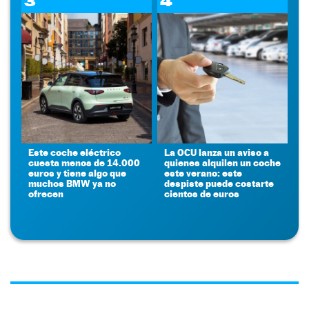
3
4
Este coche eléctrico
La OCU lanza un aviso a
cuesta menos de 14.000
quienes alquilen un coche
euros y tiene algo que
este verano: este
muchos BMW ya no
despiste puede costarte
ofrecen
cientos de euros