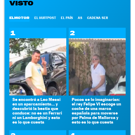
VISTO
ELMOTOR
EL HUFFPOST
EL PAÍS
AS
CADENA SER
1
2
Se encontró a Leo Messi
Pocos se lo imaginarían:
en un aparcamiento... y
el rey Felipe VI escoge un
descubrió la bestia que
coche de una marca
conduce: no es un Ferrari
española para moverse
ni un Lamborghini y esto
por Palma de Mallorca y
es lo que cuesta
esto es lo que cuesta