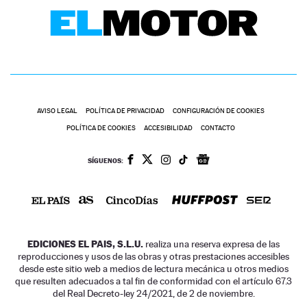
AVISO LEGAL
POLÍTICA DE PRIVACIDAD
CONFIGURACIÓN DE COOKIES
POLÍTICA DE COOKIES
ACCESIBILIDAD
CONTACTO
SÍGUENOS:
EDICIONES EL PAIS, S.L.U.
realiza una reserva expresa de las
reproducciones y usos de las obras y otras prestaciones accesibles
desde este sitio web a medios de lectura mecánica u otros medios
que resulten adecuados a tal fin de conformidad con el artículo 67.3
del Real Decreto-ley 24/2021, de 2 de noviembre.