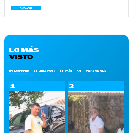
BUSCAR
LO MÁS
VISTO
ELMOTOR
EL HUFFPOST
EL PAÍS
AS
CADENA SER
1
2