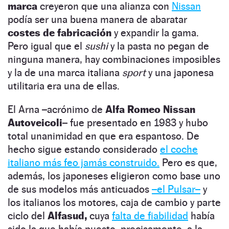
marca
creyeron que una alianza con
Nissan
podía ser una buena manera de abaratar
costes de fabricación
y expandir la gama.
Pero igual que el
sushi
y la pasta no pegan de
ninguna manera, hay combinaciones imposibles
y la de una marca italiana
sport
y una japonesa
utilitaria era una de ellas.
El Arna –acrónimo de
Alfa Romeo Nissan
Autoveicoli–
fue presentado en 1983 y hubo
total unanimidad en que era espantoso. De
hecho sigue estando considerado
el coche
italiano más feo jamás construido.
Pero es que,
además, los japoneses eligieron como base uno
de sus modelos más anticuados
–el Pulsar–
y
los italianos los motores, caja de cambio y parte
ciclo del
Alfasud,
cuya
falta de fiabilidad
había