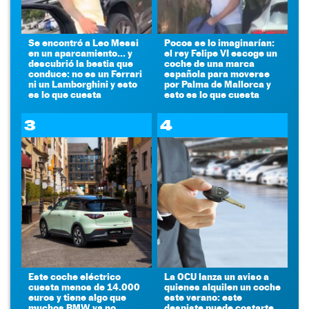
Se encontró a Leo Messi
Pocos se lo imaginarían:
en un aparcamiento... y
el rey Felipe VI escoge un
descubrió la bestia que
coche de una marca
conduce: no es un Ferrari
española para moverse
ni un Lamborghini y esto
por Palma de Mallorca y
es lo que cuesta
esto es lo que cuesta
3
4
Este coche eléctrico
La OCU lanza un aviso a
cuesta menos de 14.000
quienes alquilen un coche
euros y tiene algo que
este verano: este
muchos BMW ya no
despiste puede costarte