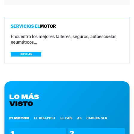
SERVICIOS EL
MOTOR
Encuentra los mejores talleres, seguros, autoescuelas,
neumáticos…
BUSCAR
LO MÁS
VISTO
ELMOTOR
EL HUFFPOST
EL PAÍS
AS
CADENA SER
1
2