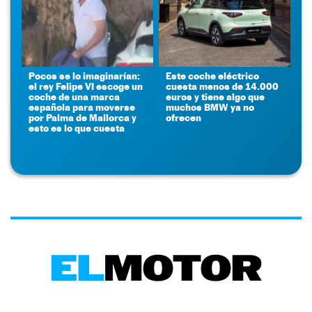
Pocos se lo imaginarían:
Este coche eléctrico
el rey Felipe VI escoge un
cuesta menos de 14.000
coche de una marca
euros y tiene algo que
española para moverse
muchos BMW ya no
por Palma de Mallorca y
ofrecen
esto es lo que cuesta