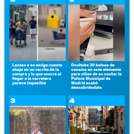
Lanzan a su amigo cuesta
Ocultaba 30 bolsas de
abajo en un carrito de la
cocaína en este elemento
compra y lo que ocurre al
para niños de su coche: la
llegar a la carretera
Policía Municipal de
parece imposible
Madrid acabó
descubriéndola
3
4