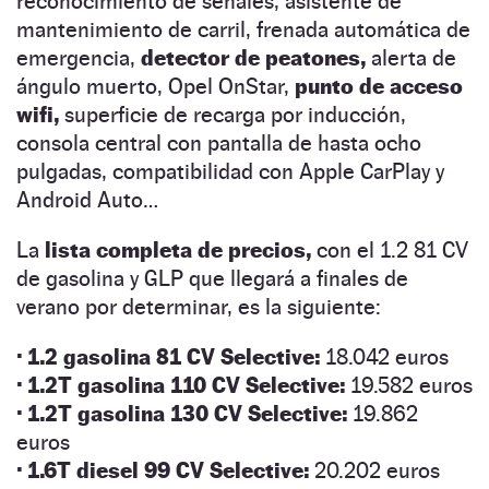
reconocimiento de señales, asistente de
mantenimiento de carril, frenada automática de
emergencia,
detector de peatones,
alerta de
ángulo muerto, Opel OnStar,
punto de acceso
wifi,
superficie de recarga por inducción,
consola central con pantalla de hasta ocho
pulgadas, compatibilidad con Apple CarPlay y
Android Auto…
La
lista completa de precios,
con el 1.2 81 CV
de gasolina y GLP que llegará a finales de
verano por determinar, es la siguiente:
· 1.2 gasolina 81 CV Selective:
18.042 euros
· 1.2T gasolina 110 CV Selective:
19.582 euros
· 1.2T gasolina 130 CV Selective:
19.862
euros
·
1.6T diesel 99 CV Selective:
20.202 euros