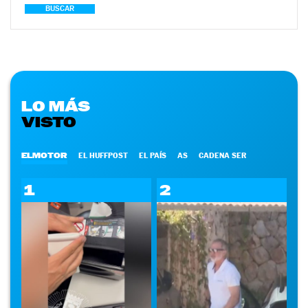
BUSCAR
LO MÁS
VISTO
ELMOTOR
EL HUFFPOST
EL PAÍS
AS
CADENA SER
1
2