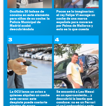
Ocultaba 30 bolsas de
Pocos se lo imaginarían:
cocaína en este elemento
el rey Felipe VI escoge un
para niños de su coche: la
coche de una marca
Policía Municipal de
española para moverse
Madrid acabó
por Palma de Mallorca y
descubriéndola
esto es lo que cuesta
3
4
La OCU lanza un aviso a
Se encontró a Leo Messi
quienes alquilen un coche
en un aparcamiento... y
este verano: este
descubrió la bestia que
despiste puede costarte
conduce: no es un Ferrari
cientos de euros
ni un Lamborghini y esto