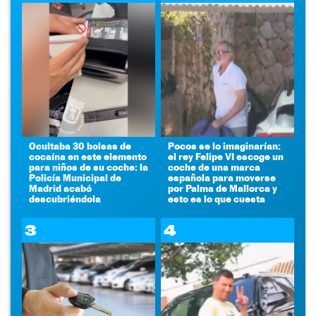
Ocultaba 30 bolsas de
Pocos se lo imaginarían:
cocaína en este elemento
el rey Felipe VI escoge un
para niños de su coche: la
coche de una marca
Policía Municipal de
española para moverse
Madrid acabó
por Palma de Mallorca y
descubriéndola
esto es lo que cuesta
3
4