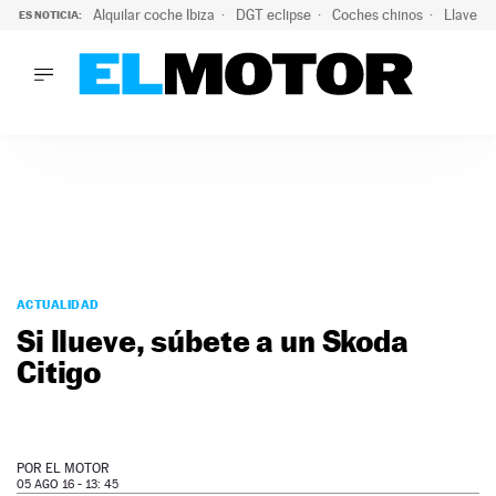
Alquilar coche Ibiza
DGT eclipse
Coches chinos
Llaves 
ES NOTICIA:
LO ÚLTIMO
Hongqi prepara su desembarco en España: SUV eléctricos c
LO ÚLTIMO
Hongqi prepara su desembarco en España: SUV eléctricos c
ACTUALIDAD
ELÉCTRICOS
CONDUCIR
PRUEBAS
Saltar
VIRALES
al
ACTUALIDAD
PODCAST
contenido
Si llueve, súbete a un Skoda
MOTOS
Citigo
TECNOLOGÍA
SUPERCOCHES
MOTORTV
PREMIOS
POR
EL MOTOR
SERVICIOS
05 AGO 16 - 13: 45