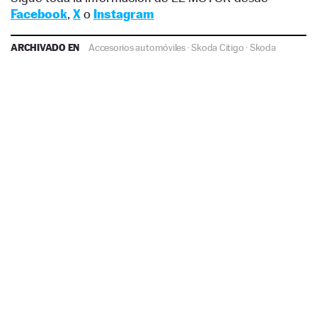
Facebook
,
X
o
Instagram
ARCHIVADO EN
Accesorios automóviles
·
Skoda Citigo
·
Skoda