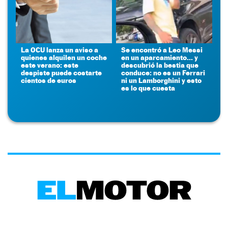
La OCU lanza un aviso a
Se encontró a Leo Messi
quienes alquilen un coche
en un aparcamiento... y
este verano: este
descubrió la bestia que
despiste puede costarte
conduce: no es un Ferrari
cientos de euros
ni un Lamborghini y esto
es lo que cuesta