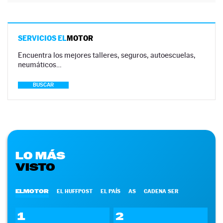
SERVICIOS EL
MOTOR
Encuentra los mejores talleres, seguros, autoescuelas,
neumáticos…
BUSCAR
LO MÁS
VISTO
ELMOTOR
EL HUFFPOST
EL PAÍS
AS
CADENA SER
1
2