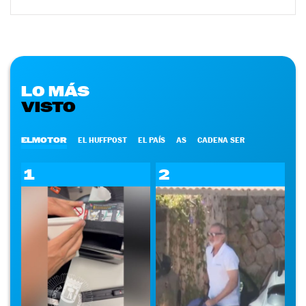
LO MÁS
VISTO
ELMOTOR
EL HUFFPOST
EL PAÍS
AS
CADENA SER
1
2