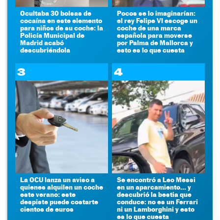
Ocultaba 30 bolsas de
Pocos se lo imaginarían:
cocaína en este elemento
el rey Felipe VI escoge un
para niños de su coche: la
coche de una marca
Policía Municipal de
española para moverse
Madrid acabó
por Palma de Mallorca y
descubriéndola
esto es lo que cuesta
3
4
La OCU lanza un aviso a
Se encontró a Leo Messi
quienes alquilen un coche
en un aparcamiento... y
este verano: este
descubrió la bestia que
despiste puede costarte
conduce: no es un Ferrari
cientos de euros
ni un Lamborghini y esto
es lo que cuesta