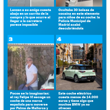
Lanzan a su amigo cuesta
Ocultaba 30 bolsas de
abajo en un carrito de la
cocaína en este elemento
compra y lo que ocurre al
para niños de su coche: la
llegar a la carretera
Policía Municipal de
parece imposible
Madrid acabó
descubriéndola
3
4
Pocos se lo imaginarían:
Este coche eléctrico
el rey Felipe VI escoge un
cuesta menos de 14.000
coche de una marca
euros y tiene algo que
española para moverse
muchos BMW ya no
por Palma de Mallorca y
ofrecen