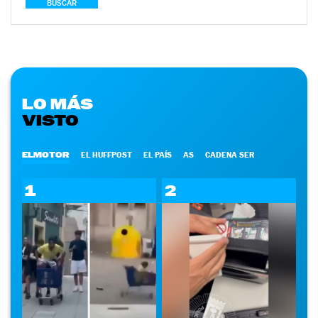
BUSCAR
LO MÁS
VISTO
ELMOTOR
EL HUFFPOST
EL PAÍS
AS
CADENA SER
1
2