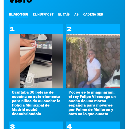
VISTO
ELMOTOR
EL HUFFPOST
EL PAÍS
AS
CADENA SER
1
2
Ocultaba 30 bolsas de
Pocos se lo imaginarían:
cocaína en este elemento
el rey Felipe VI escoge un
para niños de su coche: la
coche de una marca
Policía Municipal de
española para moverse
Madrid acabó
por Palma de Mallorca y
descubriéndola
esto es lo que cuesta
3
4