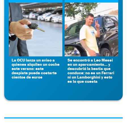
La OCU lanza un aviso a
Se encontró a Leo Messi
quienes alquilen un coche
en un aparcamiento... y
este verano: este
descubrió la bestia que
despiste puede costarte
conduce: no es un Ferrari
cientos de euros
ni un Lamborghini y esto
es lo que cuesta