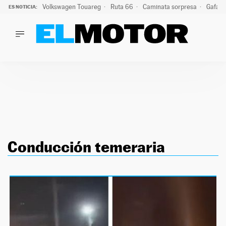
Volkswagen Touareg
Ruta 66
Caminata sorpresa
Gafas 
ES NOTICIA:
LO ÚLTIMO
Ni se te ocurra usar las gafas del eclipse al volante: el moti
LO ÚLTIMO
Ni se te ocurra usar las gafas del eclipse al volante: el motiv
ACTUALIDAD
ELÉCTRICOS
CONDUCIR
PRUEBAS
Saltar
VIRALES
al
PODCAST
Conducción temeraria
contenido
MOTOS
TECNOLOGÍA
SUPERCOCHES
MOTORTV
PREMIOS
SERVICIOS