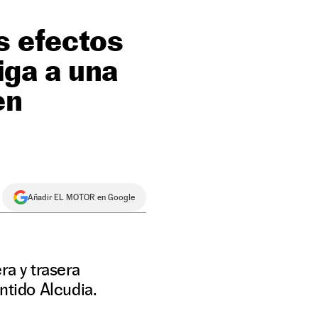
s efectos
tiga a una
en
Añadir EL MOTOR en Google
ra y trasera
ntido Alcudia.