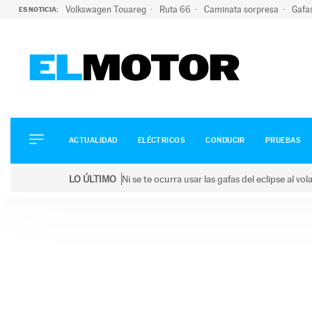
Volkswagen Touareg
Ruta 66
Caminata sorpresa
Gafa
ES NOTICIA:
ACTUALIDAD
ELÉCTRICOS
CONDUCIR
ACTUALIDAD
ELÉCTRICOS
CONDUCIR
PRUEBAS
PRUEBAS
Saltar
VIRALES
LO ÚLTIMO
Ni se te ocurra usar las gafas del eclipse al v
al
PODCAST
LO ÚLTIMO
Ni se te ocurra usar las gafas del eclipse al volant
contenido
MOTOS
TECNOLOGÍA
SUPERCOCHES
MOTORTV
PREMIOS
SERVICIOS