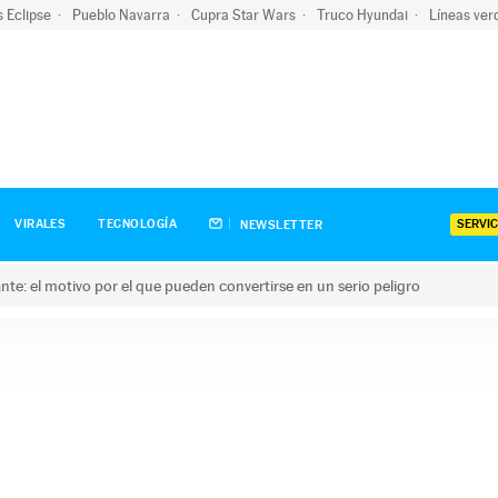
s Eclipse
Pueblo Navarra
Cupra Star Wars
Truco Hyundai
Líneas ver
SERVIC
VIRALES
TECNOLOGÍA
NEWSLETTER
olante: el motivo por el que pueden convertirse en un serio peligro
e: el motivo por el que pueden convertirse en un serio peligro