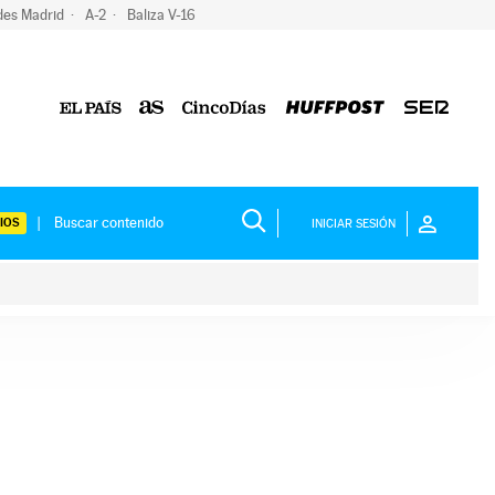
des Madrid
A-2
Baliza V-16
IOS
INICIAR SESIÓN