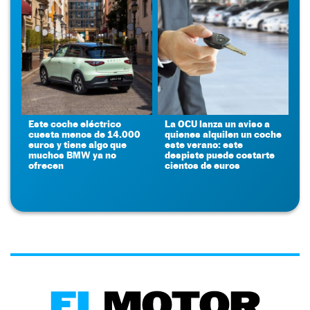
Este coche eléctrico
La OCU lanza un aviso a
cuesta menos de 14.000
quienes alquilen un coche
euros y tiene algo que
este verano: este
muchos BMW ya no
despiste puede costarte
ofrecen
cientos de euros