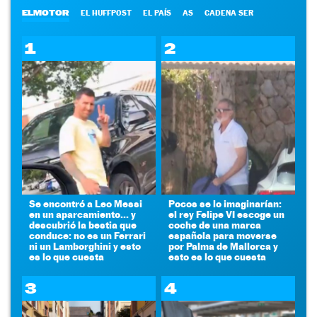
ELMOTOR
EL HUFFPOST
EL PAÍS
AS
CADENA SER
1
2
Se encontró a Leo Messi
Pocos se lo imaginarían:
en un aparcamiento... y
el rey Felipe VI escoge un
descubrió la bestia que
coche de una marca
conduce: no es un Ferrari
española para moverse
ni un Lamborghini y esto
por Palma de Mallorca y
es lo que cuesta
esto es lo que cuesta
3
4