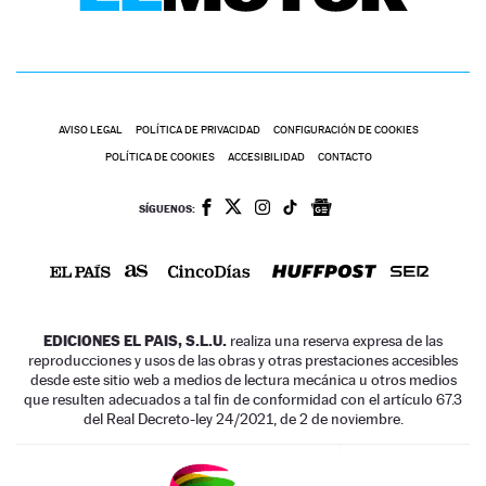
AVISO LEGAL
POLÍTICA DE PRIVACIDAD
CONFIGURACIÓN DE COOKIES
POLÍTICA DE COOKIES
ACCESIBILIDAD
CONTACTO
SÍGUENOS:
EDICIONES EL PAIS, S.L.U.
realiza una reserva expresa de las
reproducciones y usos de las obras y otras prestaciones accesibles
desde este sitio web a medios de lectura mecánica u otros medios
que resulten adecuados a tal fin de conformidad con el artículo 67.3
del Real Decreto-ley 24/2021, de 2 de noviembre.