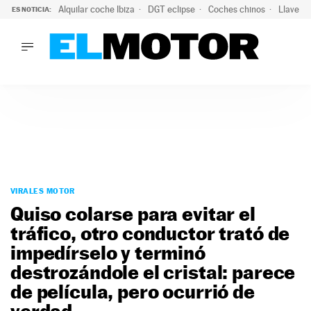
Alquilar coche Ibiza
DGT eclipse
Coches chinos
Llaves 
ES NOTICIA:
LO ÚLTIMO
El probable colapso tras el eclipse: la DGT prevé un millón 
LO ÚLTIMO
El probable colapso tras el eclipse: la DGT prevé un millón 
ACTUALIDAD
ELÉCTRICOS
CONDUCIR
PRUEBAS
Saltar
VIRALES
al
VIRALES MOTOR
PODCAST
contenido
Quiso colarse para evitar el
MOTOS
tráfico, otro conductor trató de
TECNOLOGÍA
impedírselo y terminó
SUPERCOCHES
MOTORTV
destrozándole el cristal: parece
PREMIOS
de película, pero ocurrió de
SERVICIOS
verdad