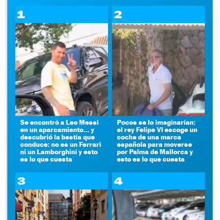
1
2
Se encontró a Leo Messi
Pocos se lo imaginarían:
en un aparcamiento... y
el rey Felipe VI escoge un
descubrió la bestia que
coche de una marca
conduce: no es un Ferrari
española para moverse
ni un Lamborghini y esto
por Palma de Mallorca y
es lo que cuesta
esto es lo que cuesta
3
4