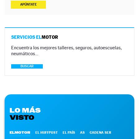
APÚNTATE
SERVICIOS EL
MOTOR
Encuentra los mejores talleres, seguros, autoescuelas,
neumáticos…
BUSCAR
LO MÁS
VISTO
ELMOTOR
EL HUFFPOST
EL PAÍS
AS
CADENA SER