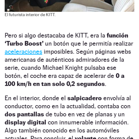
El futurista interior de KITT.
Pero si algo destacaba de KITT, era la
función
‘Turbo Boost’
un botón que le permitía realizar
aceleraciones
imposibles. Según páginas webs
americanas de auténticos admiradores de la
serie, cuando Michael Knight pulsaba ese
botón, el coche era capaz de acelerar de
0 a
100 km/h en tan solo 0,2 segundos
.
En el interior, donde el
salpicadero
envolvía al
conductor, como en la actualidad, contaba con
dos pantallas
de tubo en vez de planas y un
display digital
con innumerable información.
Algo también conocido en los automóviles
actuales. Para concluir, el
volante
con forma de