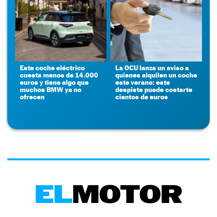
Este coche eléctrico
La OCU lanza un aviso a
cuesta menos de 14.000
quienes alquilen un coche
euros y tiene algo que
este verano: este
muchos BMW ya no
despiste puede costarte
ofrecen
cientos de euros