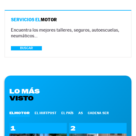
SERVICIOS EL
MOTOR
Encuentra los mejores talleres, seguros, autoescuelas,
neumáticos…
BUSCAR
LO MÁS
VISTO
ELMOTOR
EL HUFFPOST
EL PAÍS
AS
CADENA SER
1
2