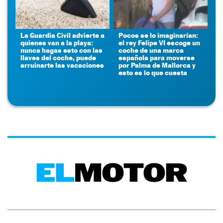
La Guardia Civil advierte a
Pocos se lo imaginarían:
quienes van a la playa:
el rey Felipe VI escoge un
nunca hagas esto con las
coche de una marca
llaves del coche, puede
española para moverse
arruinarte las vacaciones
por Palma de Mallorca y
esto es lo que cuesta