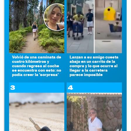
Volvió de una caminata de
Lanzan a su amigo cuesta
cuatro kilómetros y
abajo en un carrito de la
cuando regresa al coche
compra y lo que ocurre al
se encuentra con esto: no
llegar a la carretera
podía creer la 'sorpresa'
parece imposible
3
4