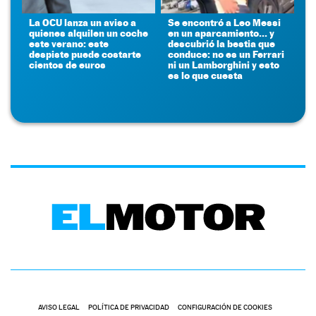
La OCU lanza un aviso a
Se encontró a Leo Messi
quienes alquilen un coche
en un aparcamiento... y
este verano: este
descubrió la bestia que
despiste puede costarte
conduce: no es un Ferrari
cientos de euros
ni un Lamborghini y esto
es lo que cuesta
AVISO LEGAL
POLÍTICA DE PRIVACIDAD
CONFIGURACIÓN DE COOKIES