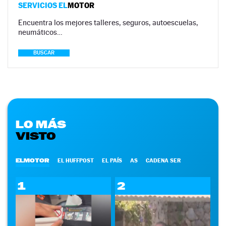
SERVICIOS EL
MOTOR
Encuentra los mejores talleres, seguros, autoescuelas,
neumáticos…
BUSCAR
LO MÁS
VISTO
ELMOTOR
EL HUFFPOST
EL PAÍS
AS
CADENA SER
1
2