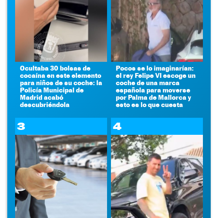
Ocultaba 30 bolsas de
Pocos se lo imaginarían:
cocaína en este elemento
el rey Felipe VI escoge un
para niños de su coche: la
coche de una marca
Policía Municipal de
española para moverse
Madrid acabó
por Palma de Mallorca y
descubriéndola
esto es lo que cuesta
3
4