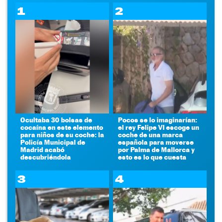
1
2
Ocultaba 30 bolsas de
Pocos se lo imaginarían:
cocaína en este elemento
el rey Felipe VI escoge un
para niños de su coche: la
coche de una marca
Policía Municipal de
española para moverse
Madrid acabó
por Palma de Mallorca y
descubriéndola
esto es lo que cuesta
3
4