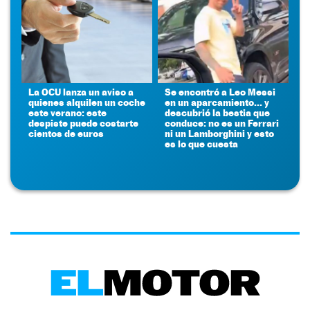
La OCU lanza un aviso a
Se encontró a Leo Messi
quienes alquilen un coche
en un aparcamiento... y
este verano: este
descubrió la bestia que
despiste puede costarte
conduce: no es un Ferrari
cientos de euros
ni un Lamborghini y esto
es lo que cuesta