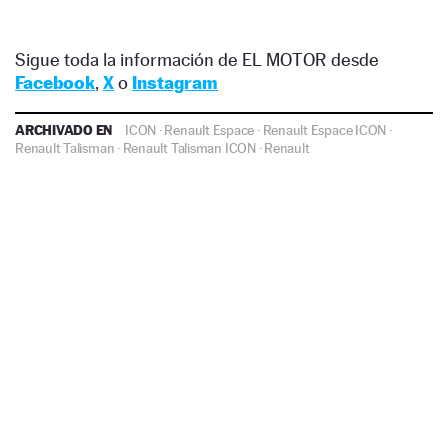
Sigue toda la información de EL MOTOR desde
Facebook
,
X
o
Instagram
ARCHIVADO EN
ICON
·
Renault Espace
·
Renault Espace ICON
·
Renault Talisman
·
Renault Talisman ICON
·
Renault