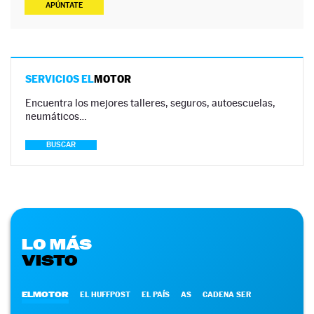
APÚNTATE
SERVICIOS EL
MOTOR
Encuentra los mejores talleres, seguros, autoescuelas,
neumáticos…
BUSCAR
LO MÁS
VISTO
ELMOTOR
EL HUFFPOST
EL PAÍS
AS
CADENA SER