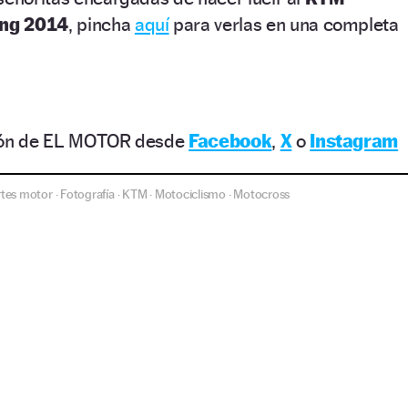
ing 2014
, pincha
aquí
para verlas en una completa
ción de EL MOTOR desde
Facebook
,
X
o
Instagram
tes motor
Fotografía
KTM
Motociclismo
Motocross
·
·
·
·