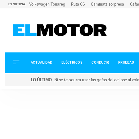
Volkswagen Touareg
Ruta 66
Caminata sorpresa
Gafa
ES NOTICIA:
ACTUALIDAD
ELÉCTRICOS
CONDUCIR
ACTUALIDAD
ELÉCTRICOS
CONDUCIR
PRUEBAS
PRUEBAS
Saltar
VIRALES
LO ÚLTIMO
Ni se te ocurra usar las gafas del eclipse al v
al
PODCAST
LO ÚLTIMO
Ni se te ocurra usar las gafas del eclipse al volant
contenido
MOTOS
TECNOLOGÍA
SUPERCOCHES
MOTORTV
PREMIOS
SERVICIOS