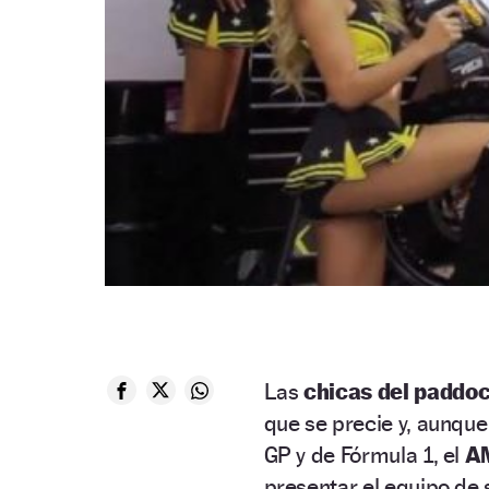
Las
chicas del paddo
que se precie y, aunqu
GP y de Fórmula 1, el
A
presentar el equipo de 