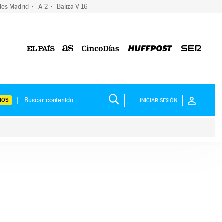
des Madrid
A-2
Baliza V-16
IOS
INICIAR SESIÓN