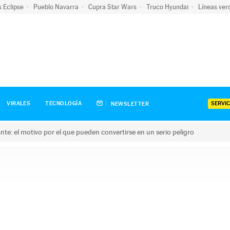
s Eclipse
Pueblo Navarra
Cupra Star Wars
Truco Hyundai
Líneas ver
SERVIC
VIRALES
TECNOLOGÍA
NEWSLETTER
olante: el motivo por el que pueden convertirse en un serio peligro
e: el motivo por el que pueden convertirse en un serio peligro