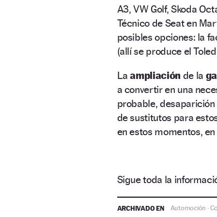
A3, VW Golf, Skoda Octa
Técnico de Seat en Mart
posibles opciones: la f
(allí se produce el Toled
La
ampliación
de la
g
a convertir en una nece
probable, desaparición 
de sustitutos para esto
en estos momentos, en p
Sigue toda la informa
ARCHIVADO EN
Automoción
C
·