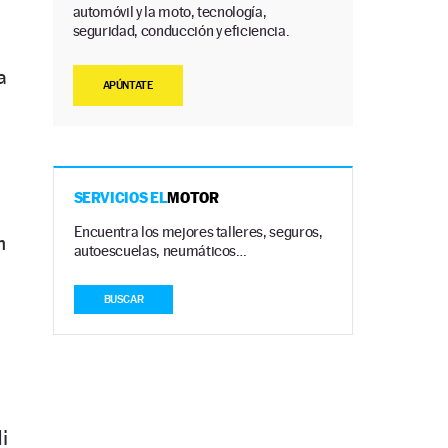
automóvil y la moto, tecnología,
seguridad, conducción y eficiencia.
a
APÚNTATE
SERVICIOS EL
MOTOR
Encuentra los mejores talleres, seguros,
n
autoescuelas, neumáticos…
BUSCAR
i