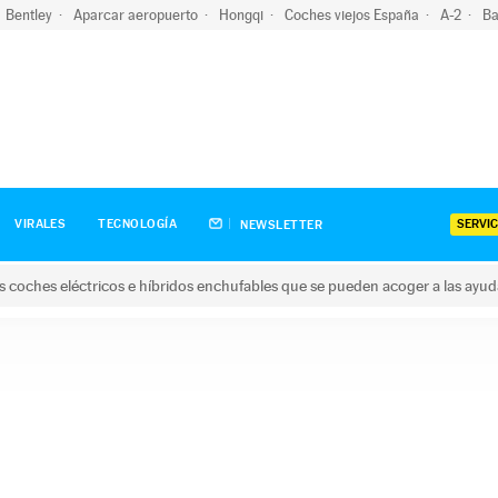
Bentley
Aparcar aeropuerto
Hongqi
Coches viejos España
A-2
Ba
SERVIC
VIRALES
TECNOLOGÍA
NEWSLETTER
s coches eléctricos e híbridos enchufables que se pueden acoger a las ayu
hes eléctricos e híbridos enchufables que se pueden acoger a la