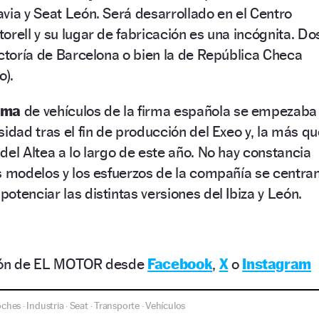
via y Seat León. Será desarrollado en el Centro
orell y su lugar de fabricación es una incógnita. Do
actoría de Barcelona o bien la de República Checa
o).
ama
de vehículos de la firma española se empezaba
sidad tras el fin de producción del Exeo y, la más qu
del Altea a lo largo de este año. No hay constancia
s modelos y los esfuerzos de la compañía se centran
otenciar las distintas versiones del Ibiza y León.
ción de EL MOTOR desde
Facebook
,
X
o
Instagram
oches
Industria
Seat
Transporte
Vehículos
·
·
·
·