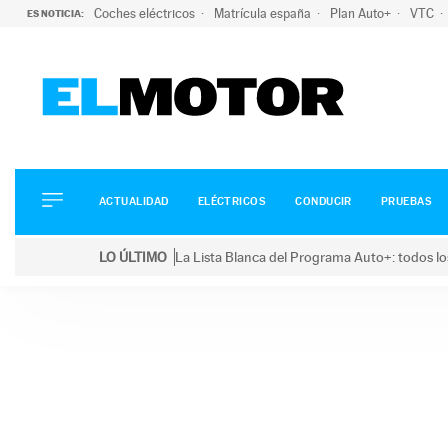
Coches eléctricos
Matrícula españa
Plan Auto+
VTC
ES NOTICIA:
ACTUALIDAD
ELÉCTRICOS
CONDUCIR
ACTUALIDAD
ELÉCTRICOS
CONDUCIR
PRUEBAS
PRUEBAS
Saltar
VIRALES
LO ÚLTIMO
La Lista Blanca del Programa Auto+: todos lo
al
PODCAST
LO ÚLTIMO
La Lista Blanca del Programa Auto+: todos los coc
contenido
MOTOS
TECNOLOGÍA
SUPERCOCHES
MOTORTV
PREMIOS
SERVICIOS