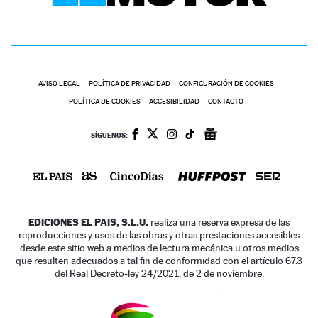
AVISO LEGAL
POLÍTICA DE PRIVACIDAD
CONFIGURACIÓN DE COOKIES
POLÍTICA DE COOKIES
ACCESIBILIDAD
CONTACTO
SÍGUENOS:
EDICIONES EL PAIS, S.L.U.
realiza una reserva expresa de las
reproducciones y usos de las obras y otras prestaciones accesibles
desde este sitio web a medios de lectura mecánica u otros medios
que resulten adecuados a tal fin de conformidad con el artículo 67.3
del Real Decreto-ley 24/2021, de 2 de noviembre.