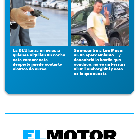
La OCU lanza un aviso a
Se encontró a Leo Messi
quienes alquilen un coche
en un aparcamiento... y
este verano: este
descubrió la bestia que
despiste puede costarte
conduce: no es un Ferrari
cientos de euros
ni un Lamborghini y esto
es lo que cuesta