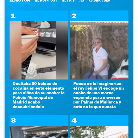
ELMOTOR
EL HUFFPOST
EL PAÍS
AS
CADENA SER
1
2
Ocultaba 30 bolsas de
Pocos se lo imaginarían:
cocaína en este elemento
el rey Felipe VI escoge un
para niños de su coche: la
coche de una marca
Policía Municipal de
española para moverse
Madrid acabó
por Palma de Mallorca y
descubriéndola
esto es lo que cuesta
3
4