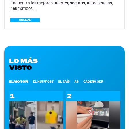
Encuentra los mejores talleres, seguros, autoescuelas,
neumáticos…
BUSCAR
LO MÁS
VISTO
ELMOTOR
EL HUFFPOST
EL PAÍS
AS
CADENA SER
1
2