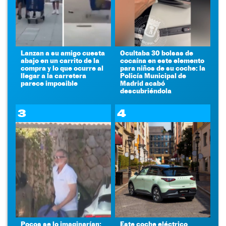
Lanzan a su amigo cuesta
Ocultaba 30 bolsas de
abajo en un carrito de la
cocaína en este elemento
compra y lo que ocurre al
para niños de su coche: la
llegar a la carretera
Policía Municipal de
parece imposible
Madrid acabó
descubriéndola
3
4
Pocos se lo imaginarían:
Este coche eléctrico