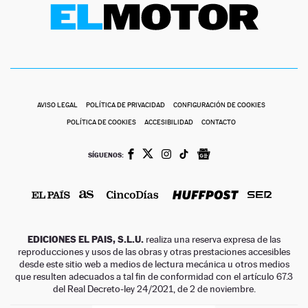
AVISO LEGAL
POLÍTICA DE PRIVACIDAD
CONFIGURACIÓN DE COOKIES
POLÍTICA DE COOKIES
ACCESIBILIDAD
CONTACTO
SÍGUENOS:
EDICIONES EL PAIS, S.L.U.
realiza una reserva expresa de las
reproducciones y usos de las obras y otras prestaciones accesibles
desde este sitio web a medios de lectura mecánica u otros medios
que resulten adecuados a tal fin de conformidad con el artículo 67.3
del Real Decreto-ley 24/2021, de 2 de noviembre.