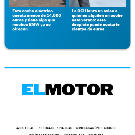
Este coche eléctrico
La OCU lanza un aviso a
cuesta menos de 14.000
quienes alquilen un coche
euros y tiene algo que
este verano: este
muchos BMW ya no
despiste puede costarte
ofrecen
cientos de euros
AVISO LEGAL
POLÍTICA DE PRIVACIDAD
CONFIGURACIÓN DE COOKIES