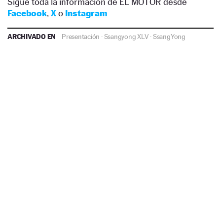
Sigue toda la información de EL MOTOR desde
Facebook
,
X
o
Instagram
ARCHIVADO EN
Presentación
·
Ssangyong XLV
·
SsangYong