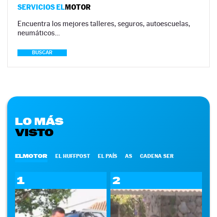
SERVICIOS EL
MOTOR
Encuentra los mejores talleres, seguros, autoescuelas,
neumáticos…
BUSCAR
LO MÁS
VISTO
ELMOTOR
EL HUFFPOST
EL PAÍS
AS
CADENA SER
1
2