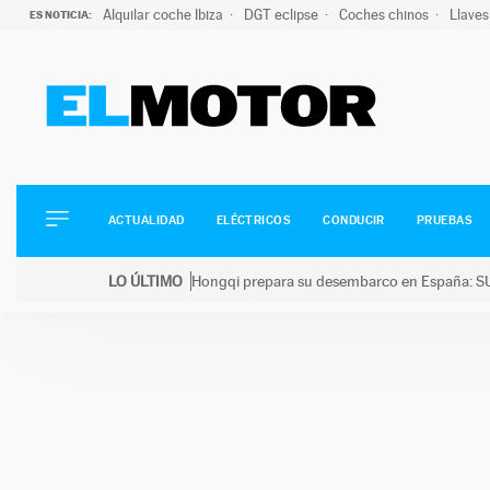
Alquilar coche Ibiza
DGT eclipse
Coches chinos
Llaves
ES NOTICIA:
ACTUALIDAD
ELÉCTRICOS
CONDUCIR
ACTUALIDAD
ELÉCTRICOS
CONDUCIR
PRUEBAS
PRUEBAS
Saltar
VIRALES
LO ÚLTIMO
Hongqi prepara su desembarco en España: SU
al
PODCAST
LO ÚLTIMO
Hongqi prepara su desembarco en España: SUV eléc
contenido
MOTOS
TECNOLOGÍA
SUPERCOCHES
MOTORTV
PREMIOS
SERVICIOS