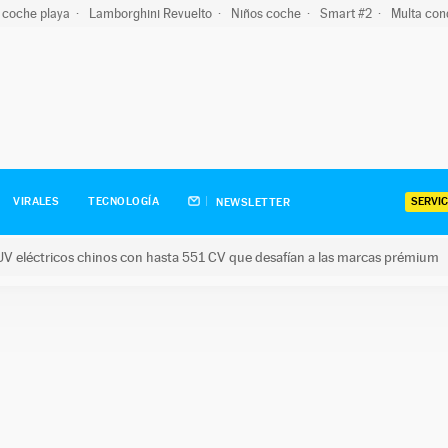
 coche playa
Lamborghini Revuelto
Niños coche
Smart #2
Multa con
SERVIC
VIRALES
TECNOLOGÍA
NEWSLETTER
V eléctricos chinos con hasta 551 CV que desafían a las marcas prémium
tricos chinos con hasta 551 CV que desafían a las marcas prém