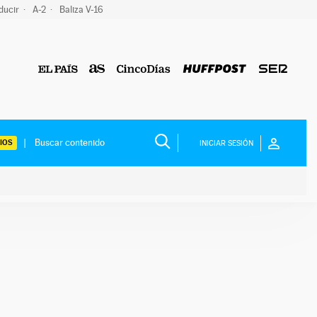
ducir
A-2
Baliza V-16
IOS
INICIAR SESIÓN
ium