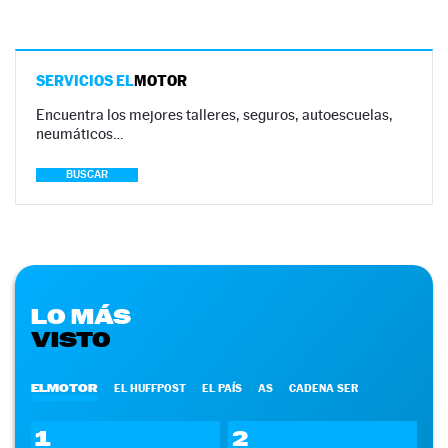
SERVICIOS EL
MOTOR
Encuentra los mejores talleres, seguros, autoescuelas,
neumáticos…
BUSCAR
LO MÁS
VISTO
ELMOTOR
EL HUFFPOST
EL PAÍS
AS
CADENA SER
1
2