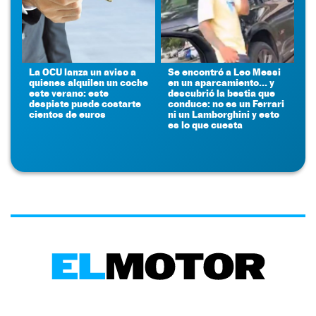
La OCU lanza un aviso a
Se encontró a Leo Messi
quienes alquilen un coche
en un aparcamiento... y
este verano: este
descubrió la bestia que
despiste puede costarte
conduce: no es un Ferrari
cientos de euros
ni un Lamborghini y esto
es lo que cuesta