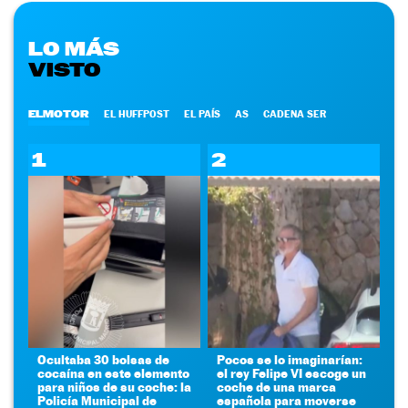
LO MÁS
VISTO
ELMOTOR
EL HUFFPOST
EL PAÍS
AS
CADENA SER
1
2
Ocultaba 30 bolsas de
Pocos se lo imaginarían:
cocaína en este elemento
el rey Felipe VI escoge un
para niños de su coche: la
coche de una marca
Policía Municipal de
española para moverse