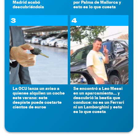
Madrid acabó
por Palma de Mallorca y
descubriéndola
esto es lo que cuesta
3
4
La OCU lanza un aviso a
Se encontró a Leo Messi
quienes alquilen un coche
en un aparcamiento... y
este verano: este
descubrió la bestia que
despiste puede costarte
conduce: no es un Ferrari
cientos de euros
ni un Lamborghini y esto
es lo que cuesta