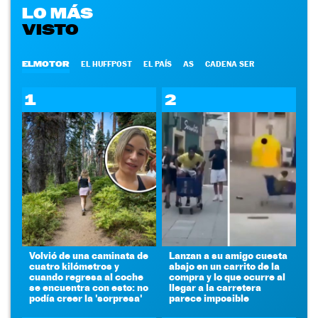
LO MÁS
VISTO
ELMOTOR
EL HUFFPOST
EL PAÍS
AS
CADENA SER
1
2
Volvió de una caminata de
Lanzan a su amigo cuesta
cuatro kilómetros y
abajo en un carrito de la
cuando regresa al coche
compra y lo que ocurre al
se encuentra con esto: no
llegar a la carretera
podía creer la 'sorpresa'
parece imposible