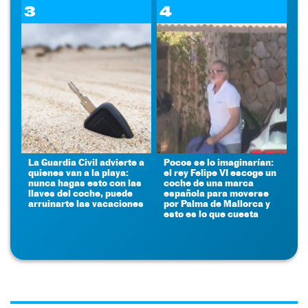
3
4
La Guardia Civil advierte a
Pocos se lo imaginarían:
quienes van a la playa:
el rey Felipe VI escoge un
nunca hagas esto con las
coche de una marca
llaves del coche, puede
española para moverse
arruinarte las vacaciones
por Palma de Mallorca y
esto es lo que cuesta