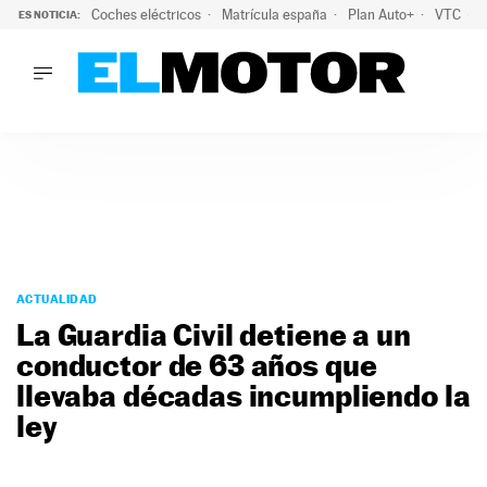
Coches eléctricos
Matrícula españa
Plan Auto+
VTC
ES NOTICIA:
LO ÚLTIMO
La Lista Blanca del Programa Auto+: todos los coches eléct
LO ÚLTIMO
La Lista Blanca del Programa Auto+: todos los coches eléctr
ACTUALIDAD
ELÉCTRICOS
CONDUCIR
PRUEBAS
Saltar
VIRALES
al
ACTUALIDAD
PODCAST
contenido
La Guardia Civil detiene a un
MOTOS
conductor de 63 años que
TECNOLOGÍA
llevaba décadas incumpliendo la
SUPERCOCHES
MOTORTV
ley
PREMIOS
SERVICIOS