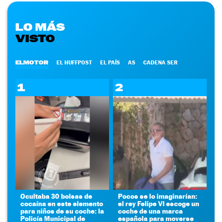
LO MÁS
VISTO
ELMOTOR
EL HUFFPOST
EL PAÍS
AS
CADENA SER
1
2
Ocultaba 30 bolsas de
Pocos se lo imaginarían:
cocaína en este elemento
el rey Felipe VI escoge un
para niños de su coche: la
coche de una marca
Policía Municipal de
española para moverse