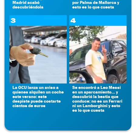
Madrid acabó
por Palma de Mallorca y
descubriéndola
esto es lo que cuesta
3
4
La OCU lanza un aviso a
Se encontró a Leo Messi
quienes alquilen un coche
en un aparcamiento... y
este verano: este
descubrió la bestia que
despiste puede costarte
conduce: no es un Ferrari
cientos de euros
ni un Lamborghini y esto
es lo que cuesta