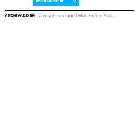
VER BIOGRAFÍA
ARCHIVADO EN
Carnet de conducir
·
Delitos tráfico
·
Multas