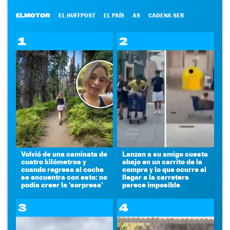
ELMOTOR
EL HUFFPOST
EL PAÍS
AS
CADENA SER
1
2
Volvió de una caminata de
Lanzan a su amigo cuesta
cuatro kilómetros y
abajo en un carrito de la
cuando regresa al coche
compra y lo que ocurre al
se encuentra con esto: no
llegar a la carretera
podía creer la 'sorpresa'
parece imposible
3
4