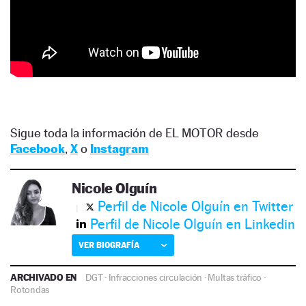
Sigue toda la información de EL MOTOR desde
Facebook
,
X
o
Instagram
Nicole Olguín
Perfil de Nicole Olguín en Twitter
Perfil de Nicole Olguín en Linkedin
VER BIOGRAFÍA
ARCHIVADO EN
DGT
·
Infracciones circulación
·
Multas tráfico
·
Rotondas