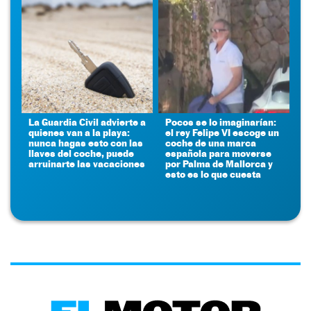
La Guardia Civil advierte a
Pocos se lo imaginarían:
quienes van a la playa:
el rey Felipe VI escoge un
nunca hagas esto con las
coche de una marca
llaves del coche, puede
española para moverse
arruinarte las vacaciones
por Palma de Mallorca y
esto es lo que cuesta