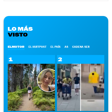
LO MÁS
VISTO
ELMOTOR
EL HUFFPOST
EL PAÍS
AS
CADENA SER
1
2