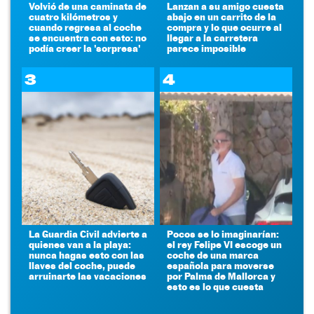
Volvió de una caminata de
Lanzan a su amigo cuesta
cuatro kilómetros y
abajo en un carrito de la
cuando regresa al coche
compra y lo que ocurre al
se encuentra con esto: no
llegar a la carretera
podía creer la 'sorpresa'
parece imposible
3
4
La Guardia Civil advierte a
Pocos se lo imaginarían:
quienes van a la playa:
el rey Felipe VI escoge un
nunca hagas esto con las
coche de una marca
llaves del coche, puede
española para moverse
arruinarte las vacaciones
por Palma de Mallorca y
esto es lo que cuesta