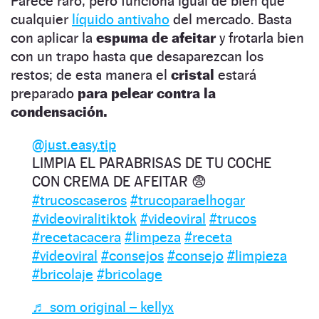
Parece raro, pero funciona igual de bien que
cualquier
líquido antivaho
del mercado. Basta
con aplicar la
espuma de afeitar
y frotarla bien
con un trapo hasta que desaparezcan los
restos; de esta manera el
cristal
estará
preparado
para pelear contra la
condensación.
@just.easy.tip
LIMPIA EL PARABRISAS DE TU COCHE
CON CREMA DE AFEITAR 😨
#trucoscaseros
#trucoparaelhogar
#videoviralitiktok
#videoviral
#trucos
#recetacacera
#limpeza
#receta
#videoviral
#consejos
#consejo
#limpieza
#bricolaje
#bricolage
♬ som original – kellyx