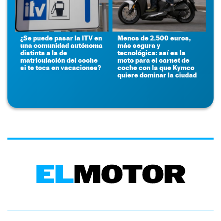
¿Se puede pasar la ITV en
Menos de 2.500 euros,
una comunidad autónoma
más segura y
distinta a la de
tecnológica: así es la
matriculación del coche
moto para el carnet de
si te toca en vacaciones?
coche con la que Kymco
quiere dominar la ciudad