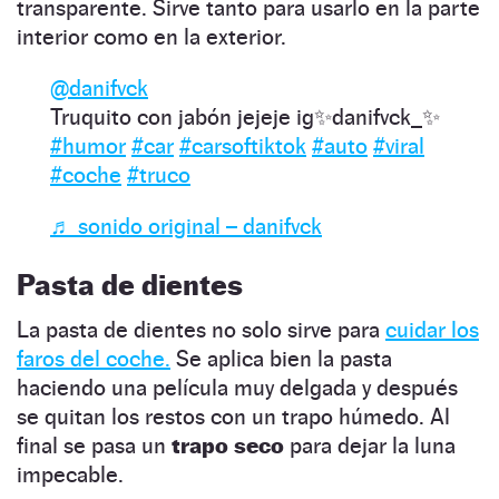
transparente. Sirve tanto para usarlo en la parte
interior como en la exterior.
@danifvck
Truquito con jabón jejeje ig✨danifvck_✨
#humor
#car
#carsoftiktok
#auto
#viral
#coche
#truco
♬ sonido original – danifvck
Pasta de dientes
La pasta de dientes no solo sirve para
cuidar los
faros del coche.
Se aplica bien la pasta
haciendo una película muy delgada y después
se quitan los restos con un trapo húmedo. Al
final se pasa un
trapo seco
para dejar la luna
impecable.