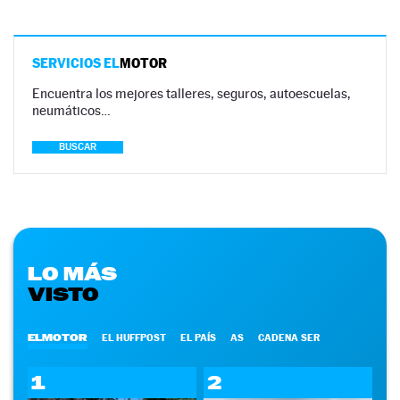
SERVICIOS EL
MOTOR
Encuentra los mejores talleres, seguros, autoescuelas,
neumáticos…
BUSCAR
LO MÁS
VISTO
ELMOTOR
EL HUFFPOST
EL PAÍS
AS
CADENA SER
1
2