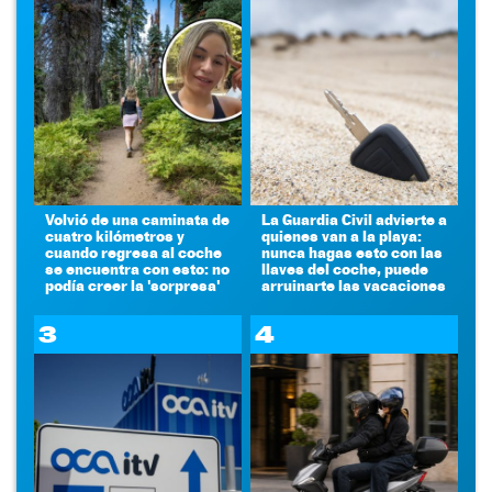
Volvió de una caminata de
La Guardia Civil advierte a
cuatro kilómetros y
quienes van a la playa:
cuando regresa al coche
nunca hagas esto con las
se encuentra con esto: no
llaves del coche, puede
podía creer la 'sorpresa'
arruinarte las vacaciones
3
4