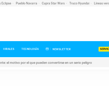
s Eclipse
Pueblo Navarra
Cupra Star Wars
Truco Hyundai
Líneas ver
SERVIC
VIRALES
TECNOLOGÍA
NEWSLETTER
olante: el motivo por el que pueden convertirse en un serio peligro
e: el motivo por el que pueden convertirse en un serio peligro