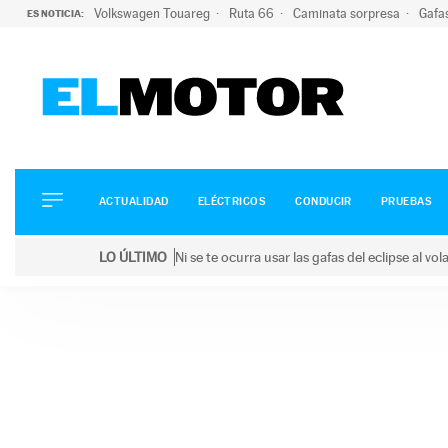
Volkswagen Touareg
Ruta 66
Caminata sorpresa
Gafa
ES NOTICIA:
ACTUALIDAD
ELÉCTRICOS
CONDUCIR
ACTUALIDAD
ELÉCTRICOS
CONDUCIR
PRUEBAS
PRUEBAS
Saltar
VIRALES
LO ÚLTIMO
Ni se te ocurra usar las gafas del eclipse al v
al
PODCAST
LO ÚLTIMO
Ni se te ocurra usar las gafas del eclipse al volant
contenido
MOTOS
TECNOLOGÍA
SUPERCOCHES
MOTORTV
PREMIOS
SERVICIOS