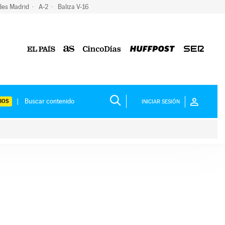
des Madrid
A-2
Baliza V-16
IOS
INICIAR SESIÓN