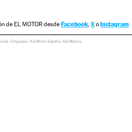
ción de EL MOTOR desde
Facebook
,
X
o
Instagram
omía
Empresas
Kia Motor España
Kia Motors
·
·
·