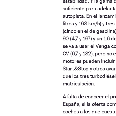
estabilidad. Y la gama 
suficiente para adelant
autopista. En el lanzami
litros y 168 km/h) y tr
(cinco en el de gasolina)
90 (4,7 y 167) y un 1.6 d
se va a usar el Venga c
CV (6,7 y 182), pero no
motores pueden incluir
Start&Stop y otros avan
que los tres turbodiés
matriculación.
A falta de conocer el p
España, si la oferta c
coches a los que cuesta