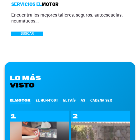
SERVICIOS EL
MOTOR
Encuentra los mejores talleres, seguros, autoescuelas,
neumáticos…
BUSCAR
LO MÁS
VISTO
ELMOTOR
EL HUFFPOST
EL PAÍS
AS
CADENA SER
1
2