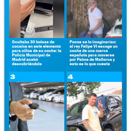
Ocultaba 30 bolsas de
Pocos se lo imaginarían:
cocaína en este elemento
el rey Felipe VI escoge un
para niños de su coche: la
coche de una marca
Policía Municipal de
española para moverse
Madrid acabó
por Palma de Mallorca y
descubriéndola
esto es lo que cuesta
3
4