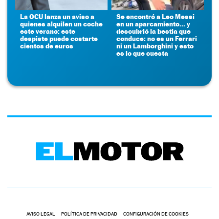
La OCU lanza un aviso a
Se encontró a Leo Messi
quienes alquilen un coche
en un aparcamiento... y
este verano: este
descubrió la bestia que
despiste puede costarte
conduce: no es un Ferrari
cientos de euros
ni un Lamborghini y esto
es lo que cuesta
AVISO LEGAL
POLÍTICA DE PRIVACIDAD
CONFIGURACIÓN DE COOKIES