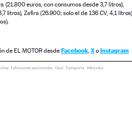
a (21.800 euros, con consumos desde 3,7 litros),
7 litros), Zafira (26.900; solo el de 136 CV, 4,1 litros
os).
ción de EL MOTOR desde
Facebook
,
X
o
Instagram
oches
Fabricantes automóviles
Opel
Transporte
Vehículos
·
·
·
·