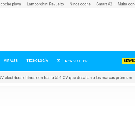
 coche playa
Lamborghini Revuelto
Niños coche
Smart #2
Multa con
SERVIC
VIRALES
TECNOLOGÍA
NEWSLETTER
V eléctricos chinos con hasta 551 CV que desafían a las marcas prémium
tricos chinos con hasta 551 CV que desafían a las marcas prém