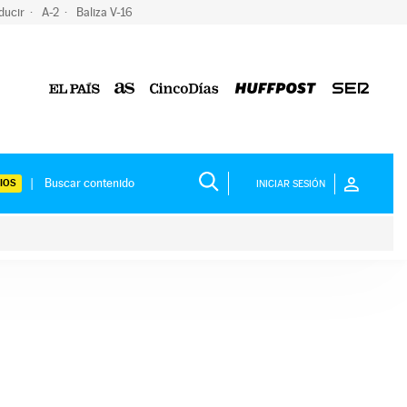
ducir
A-2
Baliza V-16
IOS
INICIAR SESIÓN
ium