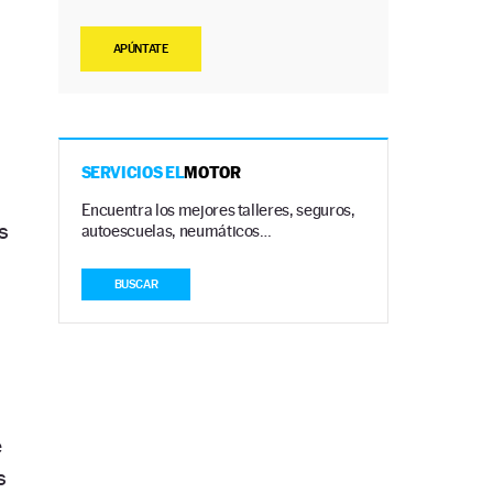
APÚNTATE
SERVICIOS EL
MOTOR
Encuentra los mejores talleres, seguros,
s
autoescuelas, neumáticos…
BUSCAR
e
s