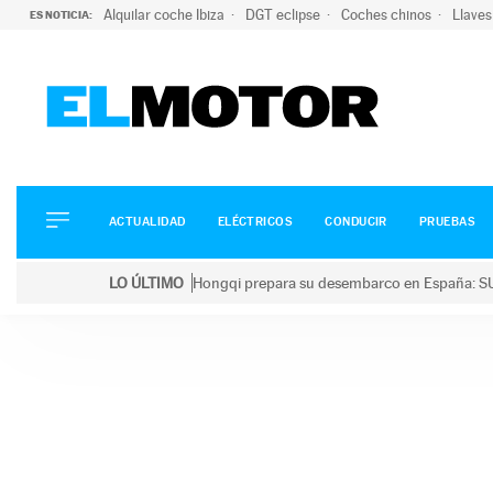
Alquilar coche Ibiza
DGT eclipse
Coches chinos
Llaves
ES NOTICIA:
ACTUALIDAD
ELÉCTRICOS
CONDUCIR
ACTUALIDAD
ELÉCTRICOS
CONDUCIR
PRUEBAS
PRUEBAS
Saltar
VIRALES
LO ÚLTIMO
Hongqi prepara su desembarco en España: SU
al
PODCAST
LO ÚLTIMO
Hongqi prepara su desembarco en España: SUV eléc
contenido
MOTOS
TECNOLOGÍA
SUPERCOCHES
MOTORTV
PREMIOS
SERVICIOS