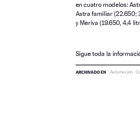
en cuatro modelos: Astr
Astra familiar (22.650; 3,
y Meriva (19.650, 4,4 litr
Sigue toda la informa
ARCHIVADO EN
Automoción
C
·