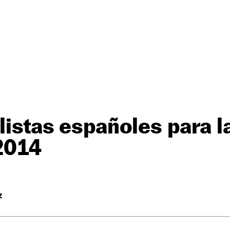
alistas españoles para l
2014
Z