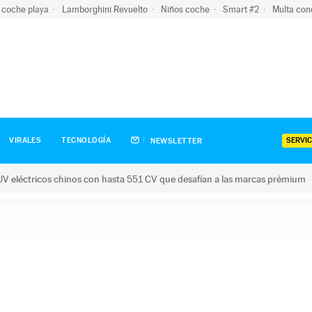
 coche playa
Lamborghini Revuelto
Niños coche
Smart #2
Multa con
SERVIC
VIRALES
TECNOLOGÍA
NEWSLETTER
V eléctricos chinos con hasta 551 CV que desafían a las marcas prémium
tricos chinos con hasta 551 CV que desafían a las marcas prém