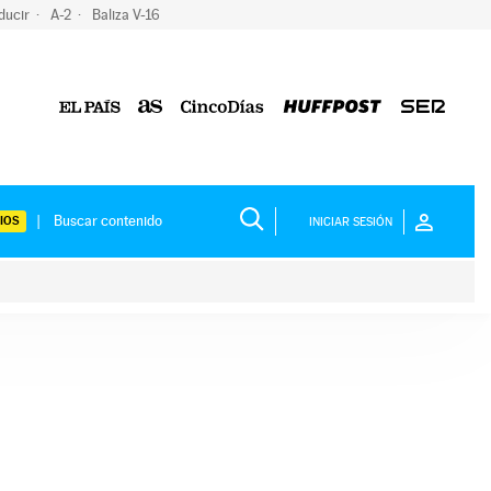
ducir
A-2
Baliza V-16
IOS
INICIAR SESIÓN
ium