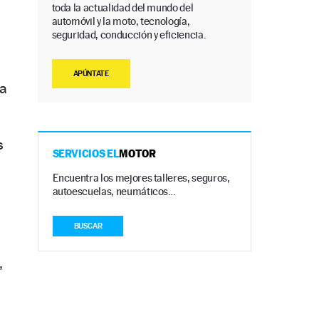
toda la actualidad del mundo del
automóvil y la moto, tecnología,
seguridad, conducción y eficiencia.
APÚNTATE
 a
s
SERVICIOS EL
MOTOR
Encuentra los mejores talleres, seguros,
autoescuelas, neumáticos…
BUSCAR
,