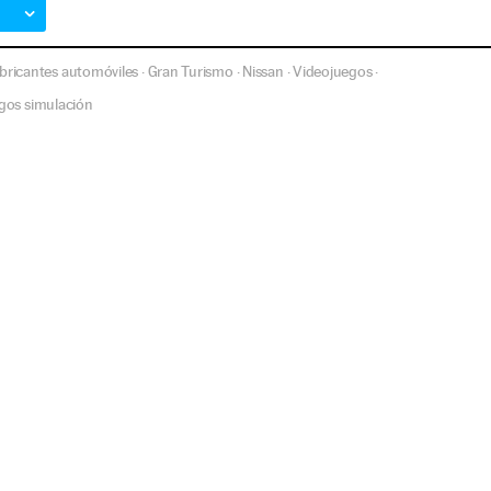
bricantes automóviles
Gran Turismo
Nissan
Videojuegos
·
·
·
·
gos simulación