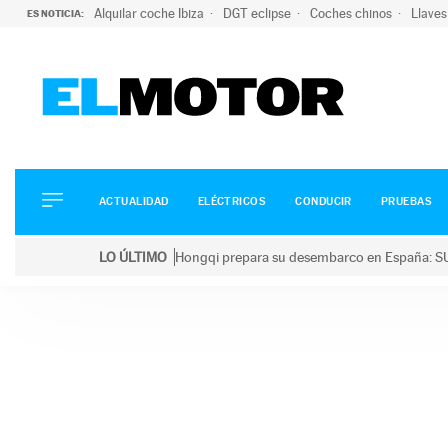
Alquilar coche Ibiza
DGT eclipse
Coches chinos
Llaves
ES NOTICIA:
ACTUALIDAD
ELÉCTRICOS
CONDUCIR
ACTUALIDAD
ELÉCTRICOS
CONDUCIR
PRUEBAS
PRUEBAS
Saltar
VIRALES
LO ÚLTIMO
Hongqi prepara su desembarco en España: SU
al
PODCAST
LO ÚLTIMO
Hongqi prepara su desembarco en España: SUV eléc
contenido
MOTOS
TECNOLOGÍA
SUPERCOCHES
MOTORTV
PREMIOS
SERVICIOS