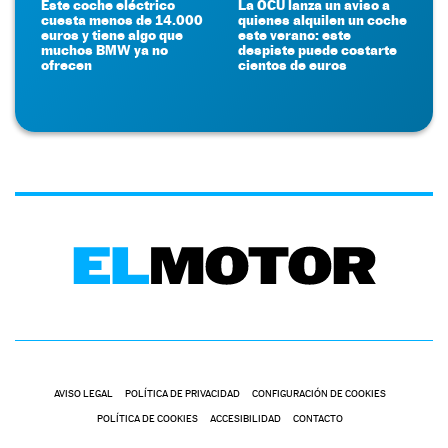
Este coche eléctrico
La OCU lanza un aviso a
cuesta menos de 14.000
quienes alquilen un coche
euros y tiene algo que
este verano: este
muchos BMW ya no
despiste puede costarte
ofrecen
cientos de euros
AVISO LEGAL
POLÍTICA DE PRIVACIDAD
CONFIGURACIÓN DE COOKIES
POLÍTICA DE COOKIES
ACCESIBILIDAD
CONTACTO