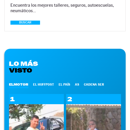
Encuentra los mejores talleres, seguros, autoescuelas,
neumáticos…
BUSCAR
LO MÁS
VISTO
ELMOTOR
EL HUFFPOST
EL PAÍS
AS
CADENA SER
1
2