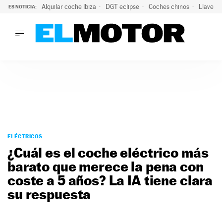
Alquilar coche Ibiza
DGT eclipse
Coches chinos
Llaves 
ES NOTICIA:
LO ÚLTIMO
Hongqi prepara su desembarco en España: SUV eléctricos c
LO ÚLTIMO
Hongqi prepara su desembarco en España: SUV eléctricos c
ACTUALIDAD
ELÉCTRICOS
CONDUCIR
PRUEBAS
Saltar
VIRALES
al
ELÉCTRICOS
PODCAST
contenido
¿Cuál es el coche eléctrico más
MOTOS
barato que merece la pena con
TECNOLOGÍA
coste a 5 años? La IA tiene clara
SUPERCOCHES
MOTORTV
su respuesta
PREMIOS
SERVICIOS