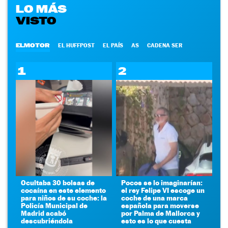
LO MÁS
VISTO
ELMOTOR
EL HUFFPOST
EL PAÍS
AS
CADENA SER
1
2
Ocultaba 30 bolsas de
Pocos se lo imaginarían:
cocaína en este elemento
el rey Felipe VI escoge un
para niños de su coche: la
coche de una marca
Policía Municipal de
española para moverse
Madrid acabó
por Palma de Mallorca y
descubriéndola
esto es lo que cuesta