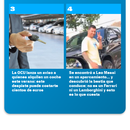
3
4
La OCU lanza un aviso a
Se encontró a Leo Messi
quienes alquilen un coche
en un aparcamiento... y
este verano: este
descubrió la bestia que
despiste puede costarte
conduce: no es un Ferrari
cientos de euros
ni un Lamborghini y esto
es lo que cuesta