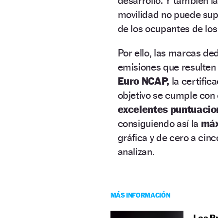
desarrollo. Y también l
movilidad no puede su
de los ocupantes de los 
Por ello, las marcas de
emisiones que resulte
Euro NCAP,
la certific
objetivo se cumple con 
excelentes puntuacio
consiguiendo así la
máx
gráfica y de cero a cin
analizan.
MÁS INFORMACIÓN
Los P