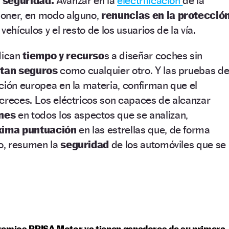
a
seguridad.
Avanzar en la
electrificación
de la
poner, en modo alguno,
renuncias en la protecció
vehículos y el resto de los usuarios de la vía.
dican
tiempo y recurso
s a diseñar coches sin
n
tan seguros
como cualquier otro. Y las pruebas d
ación europea en la materia, confirman que el
creces. Los eléctricos son capaces de alcanzar
nes
en todos los aspectos que se analizan,
ima puntuación
en las estrellas que, de forma
co, resumen la
seguridad
de los automóviles que se
remios PRISA Motor ya tienen ganadores de su primera