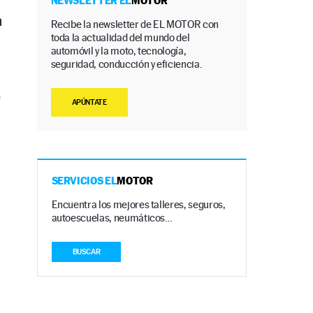
NEWSLETTER EL
MOTOR
n
Recibe la newsletter de EL MOTOR con
toda la actualidad del mundo del
automóvil y la moto, tecnología,
seguridad, conducción y eficiencia.
e
APÚNTATE
SERVICIOS EL
MOTOR
Encuentra los mejores talleres, seguros,
autoescuelas, neumáticos…
BUSCAR