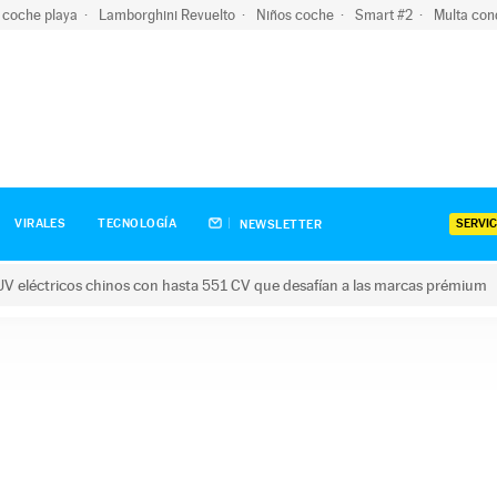
 coche playa
Lamborghini Revuelto
Niños coche
Smart #2
Multa con
SERVIC
VIRALES
TECNOLOGÍA
NEWSLETTER
V eléctricos chinos con hasta 551 CV que desafían a las marcas prémium
tricos chinos con hasta 551 CV que desafían a las marcas prém