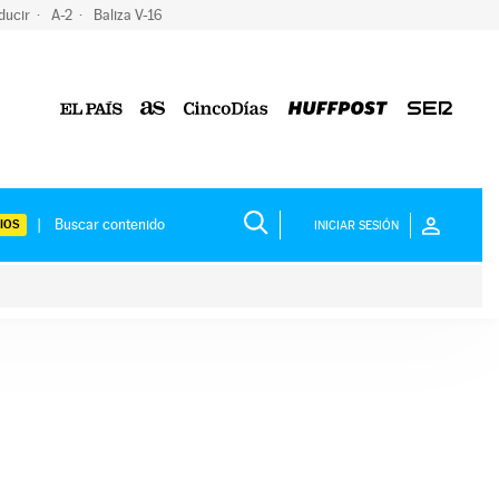
ducir
A-2
Baliza V-16
IOS
INICIAR SESIÓN
ium