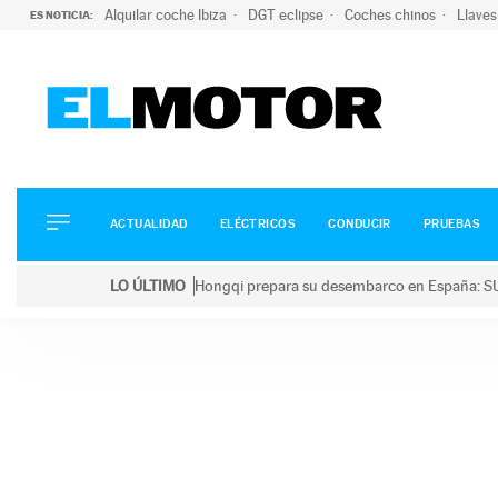
Alquilar coche Ibiza
DGT eclipse
Coches chinos
Llaves
ES NOTICIA:
ACTUALIDAD
ELÉCTRICOS
CONDUCIR
ACTUALIDAD
ELÉCTRICOS
CONDUCIR
PRUEBAS
PRUEBAS
Saltar
VIRALES
LO ÚLTIMO
Hongqi prepara su desembarco en España: SU
al
PODCAST
LO ÚLTIMO
Hongqi prepara su desembarco en España: SUV eléc
contenido
MOTOS
TECNOLOGÍA
SUPERCOCHES
MOTORTV
PREMIOS
SERVICIOS