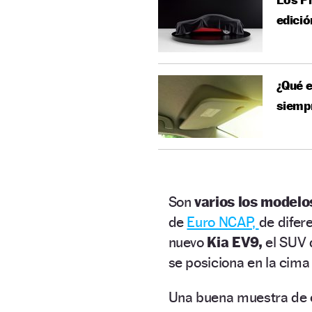
edició
¿Qué e
siempr
Son
varios los modelo
de
Euro NCAP,
de difer
nuevo
Kia EV9,
el SUV 
se posiciona en la cim
Una buena muestra de 