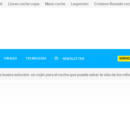
-16
Llaves coche copia
Messi coche
Leapmotor
Cristiano Ronaldo co
SERVIC
VIRALES
TECNOLOGÍA
NEWSLETTER
una buena solución: un cojín para el coche que puede salvar la vida de los niñ
ena solución: un cojín para el coche que puede salvar la vida de 