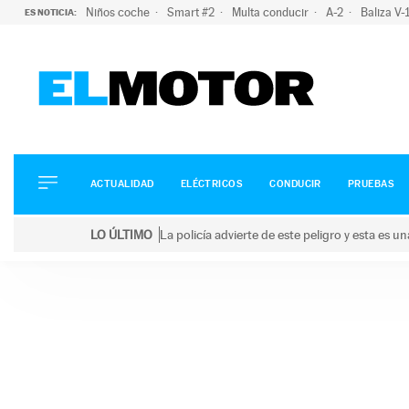
Niños coche
Smart #2
Multa conducir
A-2
Baliza V
ES NOTICIA:
ACTUALIDAD
ELÉCTRICOS
CONDUCIR
ACTUALIDAD
ELÉCTRICOS
CONDUCIR
PRUEBAS
PRUEBAS
Saltar
VIRALES
LO ÚLTIMO
La policía advierte de este peligro y esta es 
al
PODCAST
LO ÚLTIMO
La policía advierte de este peligro y esta es una bu
contenido
MOTOS
TECNOLOGÍA
SUPERCOCHES
MOTORTV
PREMIOS
SERVICIOS