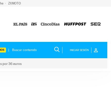
che
ZXMOTO
IOS
INICIAR SESIÓN
os por 36 euros
los niños por 36 euros