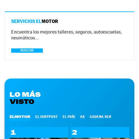
SERVICIOS EL
MOTOR
Encuentra los mejores talleres, seguros, autoescuelas,
neumáticos…
BUSCAR
LO MÁS
VISTO
ELMOTOR
EL HUFFPOST
EL PAÍS
AS
CADENA SER
1
2