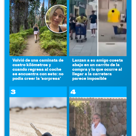
Volvió de una caminata de
Lanzan a su amigo cuesta
cuatro kilómetros y
abajo en un carrito de la
cuando regresa al coche
compra y lo que ocurre al
se encuentra con esto: no
llegar a la carretera
podía creer la 'sorpresa'
parece imposible
3
4