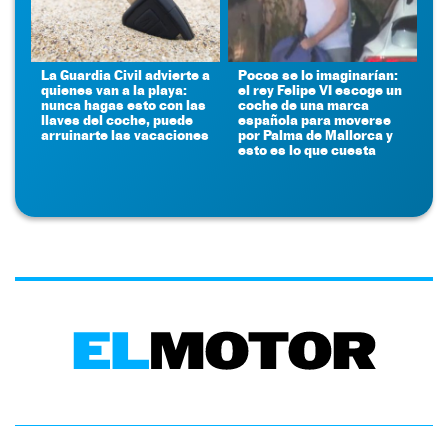
La Guardia Civil advierte a
Pocos se lo imaginarían:
quienes van a la playa:
el rey Felipe VI escoge un
nunca hagas esto con las
coche de una marca
llaves del coche, puede
española para moverse
arruinarte las vacaciones
por Palma de Mallorca y
esto es lo que cuesta