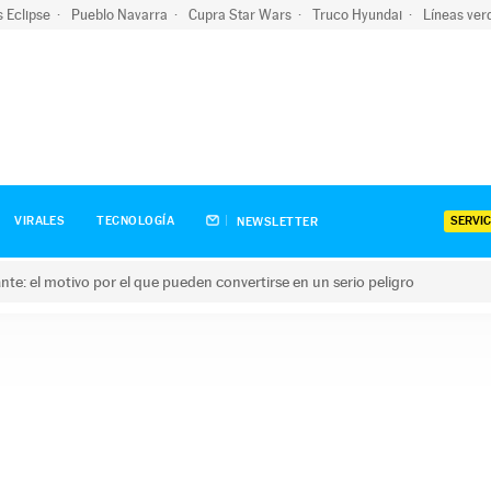
s Eclipse
Pueblo Navarra
Cupra Star Wars
Truco Hyundai
Líneas ver
SERVIC
VIRALES
TECNOLOGÍA
NEWSLETTER
olante: el motivo por el que pueden convertirse en un serio peligro
e: el motivo por el que pueden convertirse en un serio peligro