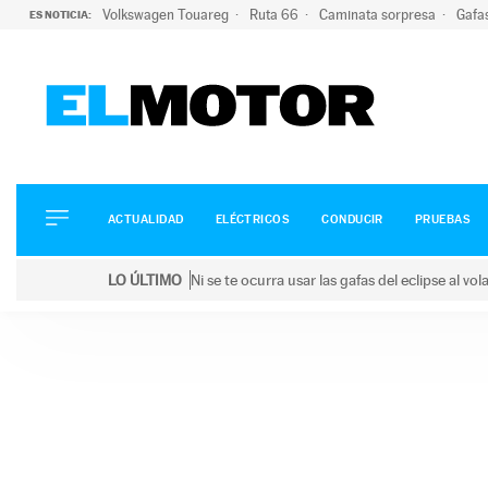
Volkswagen Touareg
Ruta 66
Caminata sorpresa
Gafa
ES NOTICIA:
ACTUALIDAD
ELÉCTRICOS
CONDUCIR
ACTUALIDAD
ELÉCTRICOS
CONDUCIR
PRUEBAS
PRUEBAS
Saltar
VIRALES
LO ÚLTIMO
Ni se te ocurra usar las gafas del eclipse al v
al
PODCAST
LO ÚLTIMO
Ni se te ocurra usar las gafas del eclipse al volant
contenido
MOTOS
TECNOLOGÍA
SUPERCOCHES
MOTORTV
PREMIOS
SERVICIOS