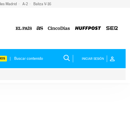
des Madrid
A-2
Baliza V-16
IOS
INICIAR SESIÓN