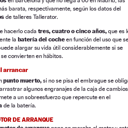
ros
en Barcelona y que no llega a 60 en Madrid, las
más barata, respectivamente, según los datos del
os
de talleres Tallerator.
ue hacerlo cada
tres, cuatro o cinco años,
que es l
ente la
batería del coche
en función del uso que s
puede alargar su vida útil considerablemente si se
 se convierten en hábitos.
l arrancar
n
punto muerto,
si no se pisa el embrague se oblig
arrastrar algunos engranajes de la caja de cambios
mete a un sobreesfuerzo que repercute en el
a
de la batería.
MOTOR DE ARRANQUE
motor de arranque
pone en marcha el motor y est