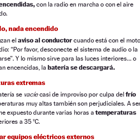
 encendidas,
con la radio en marcha o con el aire
do.
do, nada encendido
nzan el
aviso al conductor
cuando está con el moto
dio: “Por favor, desconecte el sistema de audio o la
rse”. Y lo mismo sirve para las luces interiores… o
idan encencidas, la
batería se descargará.
aturas extremas
atería se
vacíe
casi de improviso por culpa del
frío
eraturas muy altas también son perjudiciales. A se
che expuesto durante varias horas a
temperaturas
riores a 35 ºC.
lar equipos eléctricos externos