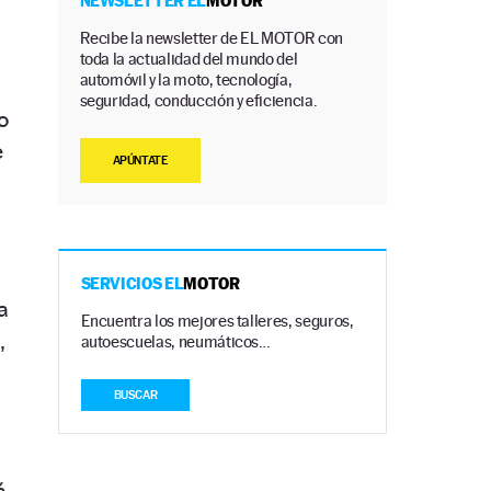
NEWSLETTER EL
MOTOR
Recibe la newsletter de EL MOTOR con
toda la actualidad del mundo del
automóvil y la moto, tecnología,
seguridad, conducción y eficiencia.
o
e
APÚNTATE
SERVICIOS EL
MOTOR
a
Encuentra los mejores talleres, seguros,
,
autoescuelas, neumáticos…
BUSCAR
á