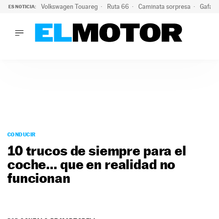
Volkswagen Touareg
Ruta 66
Caminata sorpresa
Gafas 
ES NOTICIA:
LO ÚLTIMO
Ni se te ocurra usar las gafas del eclipse al volante: el moti
LO ÚLTIMO
Ni se te ocurra usar las gafas del eclipse al volante: el motiv
ACTUALIDAD
ELÉCTRICOS
CONDUCIR
PRUEBAS
Saltar
VIRALES
al
CONDUCIR
PODCAST
contenido
10 trucos de siempre para el
MOTOS
coche… que en realidad no
TECNOLOGÍA
funcionan
SUPERCOCHES
MOTORTV
PREMIOS
SERVICIOS