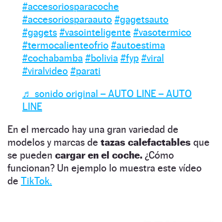
#accesoriosparacoche
#accesoriosparaauto
#gagetsauto
#gagets
#vasointeligente
#vasotermico
#termocalienteofrio
#autoestima
#cochabamba
#bolivia
#fyp
#viral
#viralvideo
#parati
♬ sonido original – AUTO LINE – AUTO
LINE
En el mercado hay una gran variedad de
modelos y marcas de
tazas calefactables
que
se pueden
cargar en el coche.
¿Cómo
funcionan? Un ejemplo lo muestra este vídeo
de
TikTok.