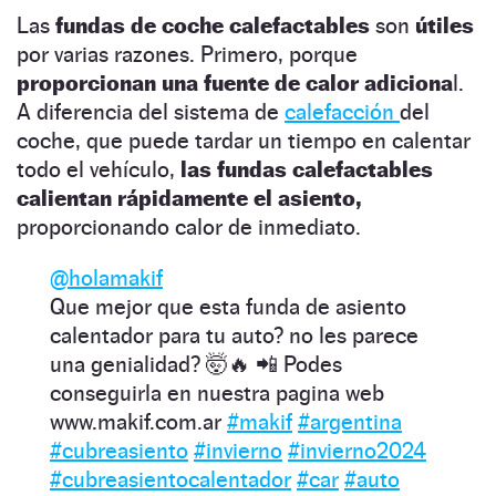
Las
fundas de coche calefactables
son
útiles
por varias razones. Primero, porque
proporcionan una fuente de calor adiciona
l.
A diferencia del sistema de
calefacción
del
coche, que puede tardar un tiempo en calentar
todo el vehículo,
las fundas calefactables
calientan rápidamente el asiento,
proporcionando calor de inmediato.
@holamakif
Que mejor que esta funda de asiento
calentador para tu auto? no les parece
una genialidad? 🤯🔥 📲 Podes
conseguirla en nuestra pagina web
www.makif.com.ar
#makif
#argentina
#cubreasiento
#invierno
#invierno2024
#cubreasientocalentador
#car
#auto