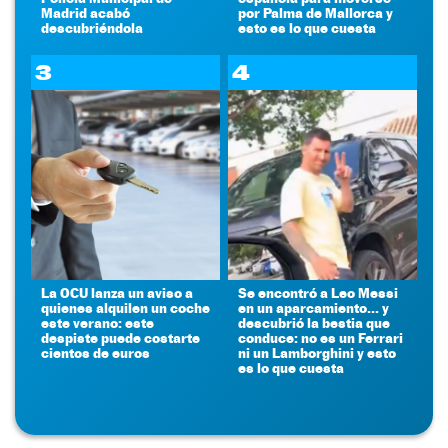
Madrid acabó
por Palma de Mallorca y
descubriéndola
esto es lo que cuesta
3
4
La OCU lanza un aviso a
Se encontró a Leo Messi
quienes alquilen un coche
en un aparcamiento... y
este verano: este
descubrió la bestia que
despiste puede costarte
conduce: no es un Ferrari
cientos de euros
ni un Lamborghini y esto
es lo que cuesta