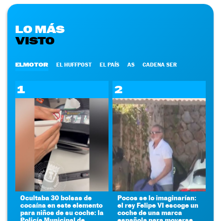
LO MÁS
VISTO
ELMOTOR
EL HUFFPOST
EL PAÍS
AS
CADENA SER
1
2
Ocultaba 30 bolsas de
Pocos se lo imaginarían:
cocaína en este elemento
el rey Felipe VI escoge un
para niños de su coche: la
coche de una marca
Policía Municipal de
española para moverse