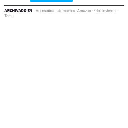
ARCHIVADO EN
Accesorios automóviles
·
Amazon
·
Frío
·
Invierno
·
Temu