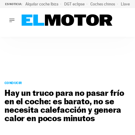
Alquilar coche Ibiza
DGT eclipse
Coches chinos
Llaves 
ES NOTICIA:
LO ÚLTIMO
Hongqi prepara su desembarco en España: SUV eléctricos c
LO ÚLTIMO
Hongqi prepara su desembarco en España: SUV eléctricos c
ACTUALIDAD
ELÉCTRICOS
CONDUCIR
PRUEBAS
Saltar
VIRALES
al
CONDUCIR
PODCAST
contenido
Hay un truco para no pasar frío
MOTOS
en el coche: es barato, no se
TECNOLOGÍA
necesita calefacción y genera
SUPERCOCHES
MOTORTV
calor en pocos minutos
PREMIOS
SERVICIOS