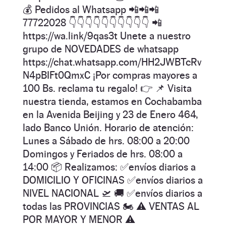
💰 Pedidos al Whatsapp 📲📲📲
77722028 👇👇👇👇👇👇👇👇👇👇 📲
https://wa.link/9qas3t Unete a nuestro
grupo de NOVEDADES de whatsapp
https://chat.whatsapp.com/HH2JWBTcRv
N4pBIFt0QmxC ¡Por compras mayores a
100 Bs. reclama tu regalo! 👉 📌 Visita
nuestra tienda, estamos en Cochabamba
en la Avenida Beijing y 23 de Enero 464,
lado Banco Unión. Horario de atención:
Lunes a Sábado de hrs. 08:00 a 20:00
Domingos y Feriados de hrs. 08:00 a
14:00 📦 Realizamos: ✅envíos diarios a
DOMICILIO Y OFICINAS ✅envíos diarios a
NIVEL NACIONAL 🛫 🚚 ✅envíos diarios a
todas las PROVINCIAS 🏍️ ⚠️ VENTAS AL
POR MAYOR Y MENOR ⚠️