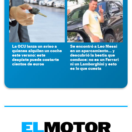
La OCU lanza un aviso a
Se encontró a Leo Messi
quienes alquilen un coche
en un aparcamiento... y
este verano: este
descubrió la bestia que
despiste puede costarte
conduce: no es un Ferrari
cientos de euros
ni un Lamborghini y esto
es lo que cuesta