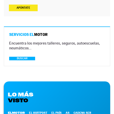
APÚNTATE
SERVICIOS EL
MOTOR
Encuentra los mejores talleres, seguros, autoescuelas,
neumáticos…
BUSCAR
LO MÁS
VISTO
ELMOTOR
EL HUFFPOST
EL PAÍS
AS
CADENA SER