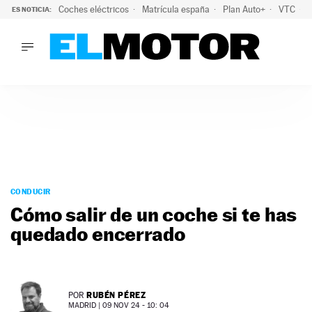
Coches eléctricos
Matrícula españa
Plan Auto+
VTC
ES NOTICIA:
LO ÚLTIMO
La Lista Blanca del Programa Auto+: todos los coches eléct
LO ÚLTIMO
La Lista Blanca del Programa Auto+: todos los coches eléctr
ACTUALIDAD
ELÉCTRICOS
CONDUCIR
PRUEBAS
Saltar
VIRALES
al
CONDUCIR
PODCAST
contenido
Cómo salir de un coche si te has
MOTOS
quedado encerrado
TECNOLOGÍA
SUPERCOCHES
MOTORTV
PREMIOS
RUBÉN PÉREZ
POR
SERVICIOS
MADRID |
09 NOV 24 - 10: 04