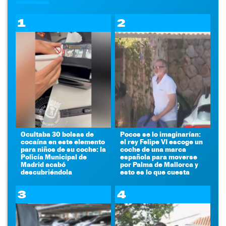
1
2
Ocultaba 30 bolsas de
Pocos se lo imaginarían:
cocaína en este elemento
el rey Felipe VI escoge un
para niños de su coche: la
coche de una marca
Policía Municipal de
española para moverse
Madrid acabó
por Palma de Mallorca y
descubriéndola
esto es lo que cuesta
3
4