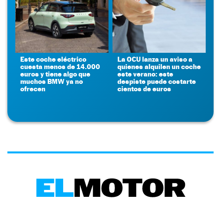
Este coche eléctrico
La OCU lanza un aviso a
cuesta menos de 14.000
quienes alquilen un coche
euros y tiene algo que
este verano: este
muchos BMW ya no
despiste puede costarte
ofrecen
cientos de euros