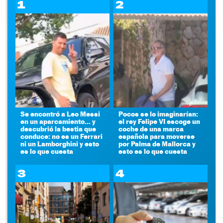
1
2
Se encontró a Leo Messi
Pocos se lo imaginarían:
en un aparcamiento... y
el rey Felipe VI escoge un
descubrió la bestia que
coche de una marca
conduce: no es un Ferrari
española para moverse
ni un Lamborghini y esto
por Palma de Mallorca y
es lo que cuesta
esto es lo que cuesta
3
4