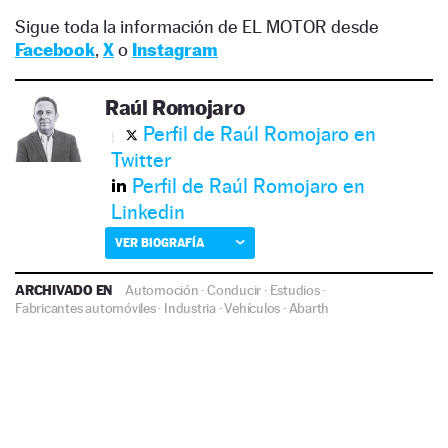
Sigue toda la información de EL MOTOR desde
Facebook
,
X
o
Instagram
Raúl Romojaro
Perfil de Raúl Romojaro en
Twitter
Perfil de Raúl Romojaro en
Linkedin
VER BIOGRAFÍA
ARCHIVADO EN
Automoción
·
Conducir
·
Estudios
·
Fabricantes automóviles
·
Industria
·
Vehículos
·
Abarth