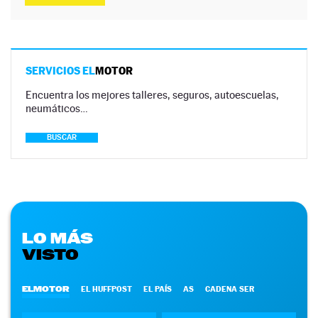
SERVICIOS EL
MOTOR
Encuentra los mejores talleres, seguros, autoescuelas,
neumáticos…
BUSCAR
LO MÁS
VISTO
ELMOTOR
EL HUFFPOST
EL PAÍS
AS
CADENA SER